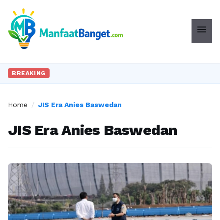
menu
BREAKING
Home
/
JIS Era Anies Baswedan
JIS Era Anies Baswedan