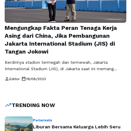
Mengungkap Fakta Peran Tenaga Kerja
Asing dari China, Jika Pembangunan
Jakarta International Stadium (JIS) di
Tangan Jokowi
Berdirinya stadion termegah dan termewah, Jakarta
International Stadium (JIS), di Jakarta saat ini memang
menjadi sumber kebanggaan bagi seluruh rakyat Indonesia.
person
calendar_today
Editor
•
19/08/2023
Proyek megah ini menjadi salah satu prestasi yang patut
diapresiasi, karena bukan hanya sekedar stadion biasa, tetapi
juga merupakan sebuah simbol kemajuan dan potensi
kreativitas anak bangsa. Pembangunan stadion kelas
trending_up
TRENDING NOW
internasional ini dalam era …
Baca Selengkapnya
Pariwisata
Liburan Bersama Keluarga Lebih Seru