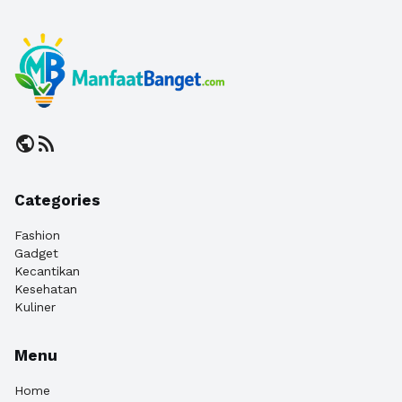
public
rss_feed
Categories
Fashion
Gadget
Kecantikan
Kesehatan
Kuliner
Menu
Home