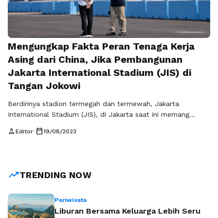
Mengungkap Fakta Peran Tenaga Kerja
Asing dari China, Jika Pembangunan
Jakarta International Stadium (JIS) di
Tangan Jokowi
Berdirinya stadion termegah dan termewah, Jakarta
International Stadium (JIS), di Jakarta saat ini memang
menjadi sumber kebanggaan bagi seluruh rakyat Indonesia.
person
calendar_today
Editor
•
19/08/2023
Proyek megah ini menjadi salah satu prestasi yang patut
diapresiasi, karena bukan hanya sekedar stadion biasa, tetapi
juga merupakan sebuah simbol kemajuan dan potensi
kreativitas anak bangsa. Pembangunan stadion kelas
trending_up
TRENDING NOW
internasional ini dalam era …
Baca Selengkapnya
Pariwisata
Liburan Bersama Keluarga Lebih Seru