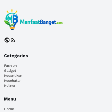
public
rss_feed
Categories
Fashion
Gadget
Kecantikan
Kesehatan
Kuliner
Menu
Home