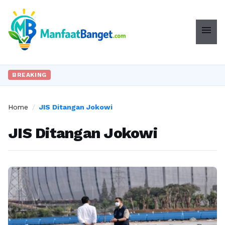
menu
BREAKING
Home
/
JIS Ditangan Jokowi
JIS Ditangan Jokowi