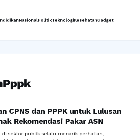
ndidikan
Nasional
Politik
Teknologi
Kesehatan
Gadget
nPppk
an CPNS dan PPPK untuk Lulusan
imak Rekomendasi Pakar ASN
 di sektor publik selalu menarik perhatian,