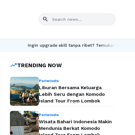
search
Ingin upgrade skill tanpa ribet? Temukan kelas seru dan
trending_up
TRENDING NOW
Pariwisata
Liburan Bersama Keluarga
Lebih Seru dengan Komodo
Island Tour From Lombok
Pariwisata
Wisata Bahari Indonesia Makin
Mendunia Berkat Komodo
Island Tour From Lombok