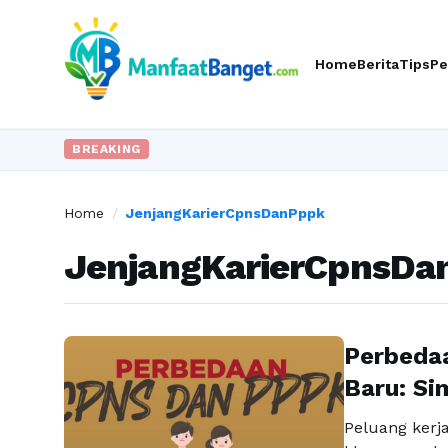
Home
Berita
Tips
Pe
BREAKING
Home
/
JenjangKarierCpnsDanPppk
JenjangKarierCpnsDa
Perbeda
Baru: S
Peluang kerja