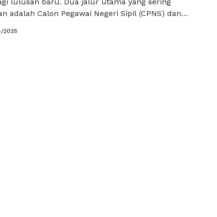
gi lulusan baru. Dua jalur utama yang sering
an adalah Calon Pegawai Negeri Sipil (CPNS) dan
rintah dengan Perjanjian Kerja (PPPK). Namun,
4/2025
 masih bingung dengan perbedaan CPNS dan PPPK.
itu, artikel ini akan membongkar perbedaan tersebut
kan rekomendasi dari …
Baca Selengkapnya