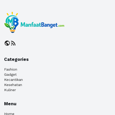
public
rss_feed
Categories
Fashion
Gadget
Kecantikan
Kesehatan
Kuliner
Menu
Home