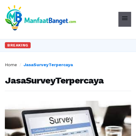
menu
BREAKING
Home
/
JasaSurveyTerpercaya
JasaSurveyTerpercaya