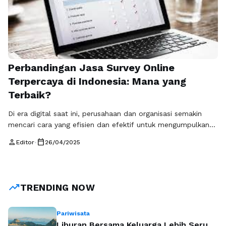
Perbandingan Jasa Survey Online
Terpercaya di Indonesia: Mana yang
Terbaik?
Di era digital saat ini, perusahaan dan organisasi semakin
mencari cara yang efisien dan efektif untuk mengumpulkan
data. Salah satu solusi yang paling populer adalah
person
calendar_today
Editor
•
26/04/2025
menggunakan jasa survey online terpercaya. Jasa survey
online terpercaya memungkinkan pengguna untuk
mendapatkan umpan balik dari responden dengan cepat dan
biaya yang relatif rendah. Namun, dengan banyaknya pilihan
trending_up
TRENDING NOW
yang tersedia, …
Baca Selengkapnya
Pariwisata
Liburan Bersama Keluarga Lebih Seru