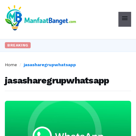
menu
BREAKING
Home
/
jasasharegrupwhatsapp
jasasharegrupwhatsapp