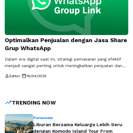
Optimalkan Penjualan dengan Jasa Share
Grup WhatsApp
Dalam era digital saat ini, strategi pemasaran yang efektif
menjadi sangat penting untuk meningkatkan penjualan dan
menjangkau audiens yang lebih luas. Salah satu cara yang
person
calendar_today
Editor
•
18/04/2025
sedang populer adalah melalui penggunaan jasa share grup
WhatsApp. Dengan memanfaatkan grup WA, bisnis Anda
dapat terhubung langsung dengan konsumen yang memiliki
minat yang sama, sehingga meningkatkan peluang konversi
trending_up
TRENDING NOW
penjualan. …
Baca Selengkapnya
Pariwisata
Liburan Bersama Keluarga Lebih Seru
dengan Komodo Island Tour From