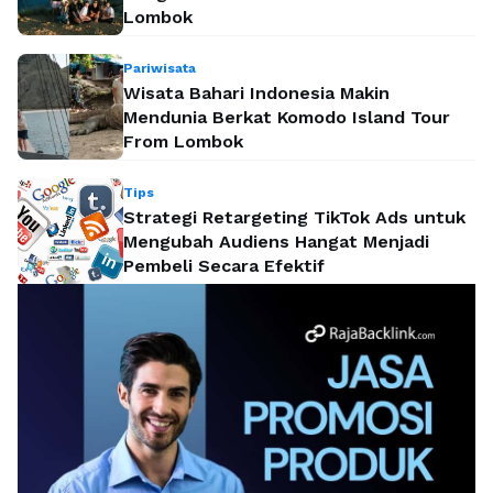
Lombok
Pariwisata
Wisata Bahari Indonesia Makin
Mendunia Berkat Komodo Island Tour
From Lombok
Tips
Strategi Retargeting TikTok Ads untuk
Mengubah Audiens Hangat Menjadi
Pembeli Secara Efektif