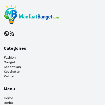
public
rss_feed
Categories
Fashion
Gadget
Kecantikan
Kesehatan
Kuliner
Menu
Home
Berita