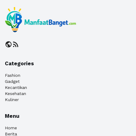
public
rss_feed
Categories
Fashion
Gadget
Kecantikan
Kesehatan
Kuliner
Menu
Home
Berita