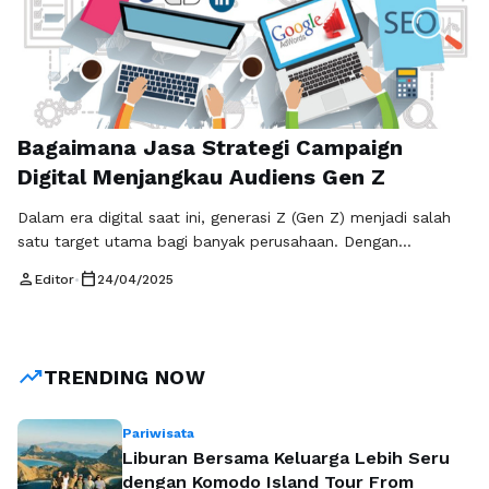
Bagaimana Jasa Strategi Campaign
Digital Menjangkau Audiens Gen Z
Dalam era digital saat ini, generasi Z (Gen Z) menjadi salah
satu target utama bagi banyak perusahaan. Dengan
karakteristik unik dan kebiasaan berinteraksi secara digital,
person
calendar_today
Editor
•
24/04/2025
menarik perhatian mereka memerlukan pendekatan yang
khusus. Salah satu solusi yang paling efektif adalah
menggunakan jasa strategi campaign digital. Melalui metode
ini, brand dapat lebih mudah terhubung dengan audiens
trending_up
TRENDING NOW
muda …
Baca Selengkapnya
Pariwisata
Liburan Bersama Keluarga Lebih Seru
dengan Komodo Island Tour From