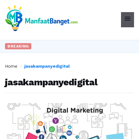
menu
BREAKING
Home
/
jasakampanyedigital
jasakampanyedigital