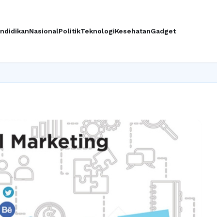
ndidikan
Nasional
Politik
Teknologi
Kesehatan
Gadget
I