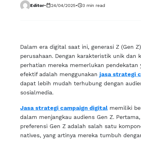
calendar_today
schedule
Editor
•
24/04/2025
•
3 min read
Dalam era digital saat ini, generasi Z (Gen 
perusahaan. Dengan karakteristik unik dan k
perhatian mereka memerlukan pendekatan ya
efektif adalah menggunakan
jasa strategi 
dapat lebih mudah terhubung dengan audien
sosialmedia.
Jasa strategi campaign digital
memiliki be
dalam menjangkau audiens Gen Z. Pertama
preferensi Gen Z adalah salah satu komponen
natives, yang artinya mereka tumbuh dengan