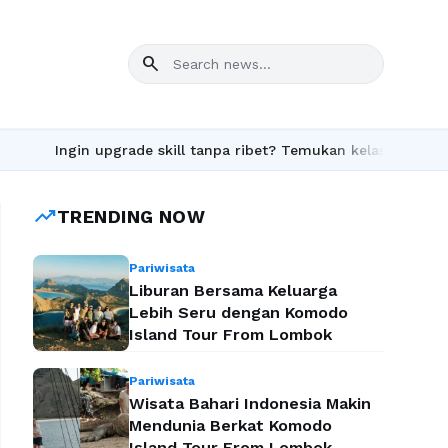
search
ngin upgrade skill tanpa ribet? Temukan kelas seru dan materi l
trending_up
TRENDING NOW
Pariwisata
Liburan Bersama Keluarga
Lebih Seru dengan Komodo
Island Tour From Lombok
Pariwisata
Wisata Bahari Indonesia Makin
Mendunia Berkat Komodo
Island Tour From Lombok