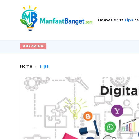
Home
Berita
Tips
Pe
BREAKING
Home
/
Tips