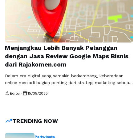
Menjangkau Lebih Banyak Pelanggan
dengan Jasa Review Google Maps Bisnis
dari Rajakomen.com
Dalam era digital yang semakin berkembang, keberadaan
online menjadi bagian penting dari strategi marketing sebuah
bisnis. Salah satu platform yang sangat berpengaruh dalam
person
calendar_today
Editor
•
15/05/2025
menciptakan visibilitas bisnis adalah Google Maps. Jasa
review Google Maps bisnis menjadi salah satu solusi tepat
untuk meningkatkan reputasi dan menarik pelanggan baru.
Dengan bantuan layanan ini, bisnis Anda dapat memperoleh
trending_up
TRENDING NOW
ulasan …
Baca Selengkapnya
Pariwisata