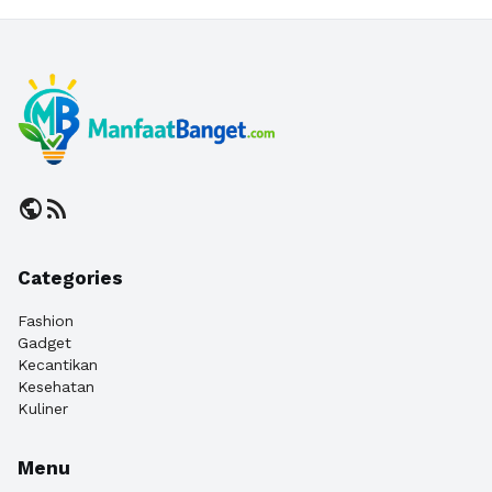
public
rss_feed
Categories
Fashion
Gadget
Kecantikan
Kesehatan
Kuliner
Menu