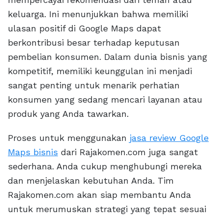
keluarga. Ini menunjukkan bahwa memiliki
ulasan positif di Google Maps dapat
berkontribusi besar terhadap keputusan
pembelian konsumen. Dalam dunia bisnis yang
kompetitif, memiliki keunggulan ini menjadi
sangat penting untuk menarik perhatian
konsumen yang sedang mencari layanan atau
produk yang Anda tawarkan.
Proses untuk menggunakan
jasa review Google
Maps bisnis
dari Rajakomen.com juga sangat
sederhana. Anda cukup menghubungi mereka
dan menjelaskan kebutuhan Anda. Tim
Rajakomen.com akan siap membantu Anda
untuk merumuskan strategi yang tepat sesuai