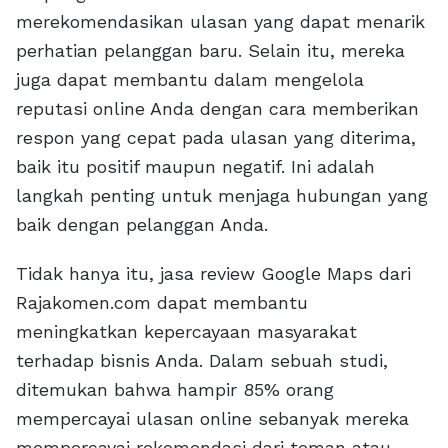
merekomendasikan ulasan yang dapat menarik
perhatian pelanggan baru. Selain itu, mereka
juga dapat membantu dalam mengelola
reputasi online Anda dengan cara memberikan
respon yang cepat pada ulasan yang diterima,
baik itu positif maupun negatif. Ini adalah
langkah penting untuk menjaga hubungan yang
baik dengan pelanggan Anda.
Tidak hanya itu, jasa review Google Maps dari
Rajakomen.com dapat membantu
meningkatkan kepercayaan masyarakat
terhadap bisnis Anda. Dalam sebuah studi,
ditemukan bahwa hampir 85% orang
mempercayai ulasan online sebanyak mereka
mempercayai rekomendasi dari teman atau