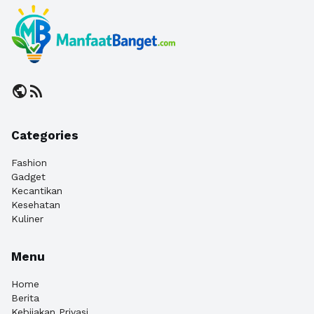
public
rss_feed
Categories
Fashion
Gadget
Kecantikan
Kesehatan
Kuliner
Menu
Home
Berita
Kebijakan Privasi