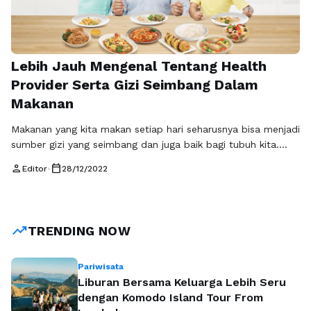
Lebih Jauh Mengenal Tentang Health
Provider Serta Gizi Seimbang Dalam
Makanan
Makanan yang kita makan setiap hari seharusnya bisa menjadi
sumber gizi yang seimbang dan juga baik bagi tubuh kita.
Tapi terkadang masih banyak makanan yang tidak memiliki
person
calendar_today
Editor
•
28/12/2022
gizi cukup yang dibutuhkan oleh tubuh dan bahkan memakai
bahan berbahaya atau zat yang tidak baik bagi kesehatan
kita. Maka dari itu kita harus benar-benar memilih dan
mengetahui …
Baca Selengkapnya
trending_up
TRENDING NOW
Pariwisata
Liburan Bersama Keluarga Lebih Seru
dengan Komodo Island Tour From