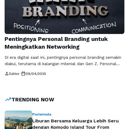
Pentingnya Personal Branding untuk
Meningkatkan Networking
Di era digital saat ini, pentingnya personal branding semakin
diakui, terutama di kalangan milenial dan Gen Z. Personal
branding bukan hanya sekadar tentang menciptakan citra
person
calendar_today
Editor
•
09/04/2025
positif di dunia maya, tetapi juga terkait erat dengan
bagaimana seseorang membangun jaringan profesional dan
peluang karir di masa depan. Milenial dan Gen Z adalah dua
generasi yang sangat akrab …
Baca Selengkapnya
trending_up
TRENDING NOW
Pariwisata
Liburan Bersama Keluarga Lebih Seru
dengan Komodo Island Tour From