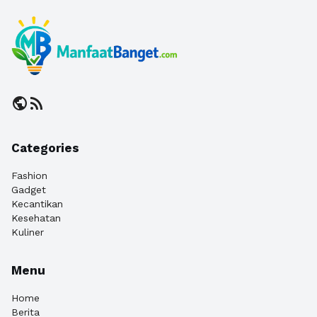
public
rss_feed
Categories
Fashion
Gadget
Kecantikan
Kesehatan
Kuliner
Menu
Home
Berita