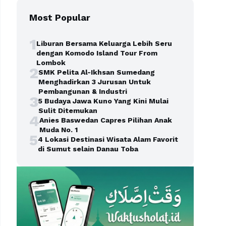
Most Popular
1
Liburan Bersama Keluarga Lebih Seru
dengan Komodo Island Tour From
Lombok
2
SMK Pelita Al-Ikhsan Sumedang
Menghadirkan 3 Jurusan Untuk
Pembangunan & Industri
3
5 Budaya Jawa Kuno Yang Kini Mulai
Sulit Ditemukan
4
Anies Baswedan Capres Pilihan Anak
Muda No. 1
5
4 Lokasi Destinasi Wisata Alam Favorit
di Sumut selain Danau Toba