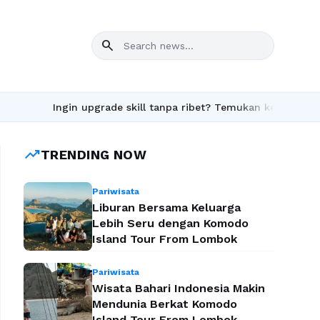
search
Ingin upgrade skill tanpa ribet? Temukan kelas seru dan mat
trending_up
TRENDING NOW
Pariwisata
Liburan Bersama Keluarga
Lebih Seru dengan Komodo
Island Tour From Lombok
Pariwisata
Wisata Bahari Indonesia Makin
Mendunia Berkat Komodo
Island Tour From Lombok