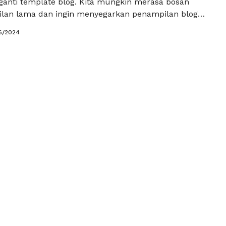
anti template blog. Kita mungkin merasa bosan
lan lama dan ingin menyegarkan penampilan blog
 perlu diingat bahwa sering mengganti template blog
6/2024
i dampak buruk yang perlu kita perhatikan. Pertama-
k buruk yang mungkin timbul adalah berkurangnya
an identitas blog. …
Baca Selengkapnya