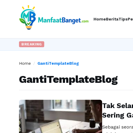
Home
Berita
Tips
Pe
BREAKING
Home
/
GantiTemplateBlog
GantiTemplateBlog
Tak Sela
Sering G
Sebagai seora