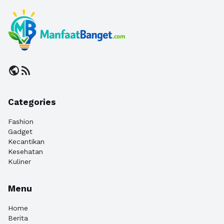
public
rss_feed
Categories
Fashion
Gadget
Kecantikan
Kesehatan
Kuliner
Menu
Home
Berita