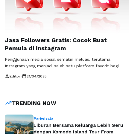
Jasa Followers Gratis: Cocok Buat
Pemula di Instagram
Penggunaan media sosial semakin meluas, terutama
Instagram yang menjadi salah satu platform favorit bagi
banyak orang. Baik untuk keperluan pribadi maupun bisnis,
person
calendar_today
Editor
•
21/04/2025
eksistensi di Instagram sangat penting. Namun, bagi pemula,
meningkatkan jumlah pengikut (followers) bisa menjadi
tantangan tersendiri. Di sinilah jasa followers gratis menjadi
solusi yang menarik untuk meningkatkan popularitas akun
trending_up
TRENDING NOW
tanpa membebani anggaran. Jasa …
Baca Selengkapnya
Pariwisata
Liburan Bersama Keluarga Lebih Seru
dengan Komodo Island Tour From