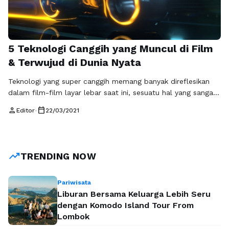
5 Teknologi Canggih yang Muncul di Film
& Terwujud di Dunia Nyata
Teknologi yang super canggih memang banyak direflesikan
dalam film-film layar lebar saat ini, sesuatu hal yang sangat
tidak mungkin terjadi didunia nyata dan hanya ada dalam
person
calendar_today
Editor
•
22/03/2021
film tersebut. Sehingga para penonton pun dibuat kagum
dengan teknologi yang super canggih yang ada pada film itu.
Ada banyak alasan yang membuat orang selalu tertarik untuk
nonton film …
Baca Selengkapnya
trending_up
TRENDING NOW
Pariwisata
Liburan Bersama Keluarga Lebih Seru
dengan Komodo Island Tour From
Lombok