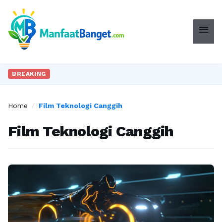
menu
BREAKING
Home
/
Film Teknologi Canggih
Film Teknologi Canggih