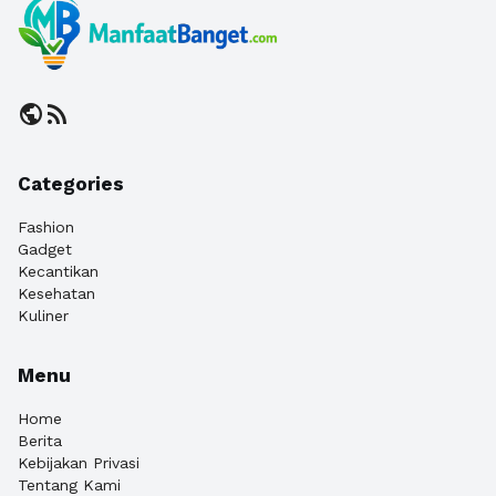
public
rss_feed
Categories
Fashion
Gadget
Kecantikan
Kesehatan
Kuliner
Menu
Home
Berita
Kebijakan Privasi
Tentang Kami