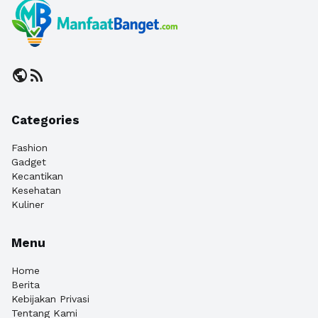
public
rss_feed
Categories
Fashion
Gadget
Kecantikan
Kesehatan
Kuliner
Menu
Home
Berita
Kebijakan Privasi
Tentang Kami