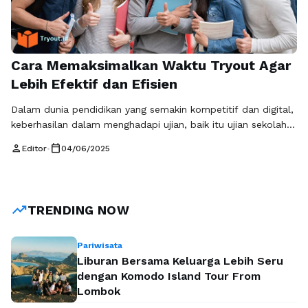
Cara Memaksimalkan Waktu Tryout Agar
Lebih Efektif dan Efisien
Dalam dunia pendidikan yang semakin kompetitif dan digital,
keberhasilan dalam menghadapi ujian, baik itu ujian sekolah,
UTBK-SNBT, maupun tes seleksi lainnya, sangat bergantung
person
calendar_today
Editor
•
04/06/2025
pada persiapan yang matang. Salah satu metode yang
banyak digunakan untuk meningkatkan kesiapan siswa adalah
mengikuti tryout. Namun, mengikuti tryout saja tidak cukup.
Yang jauh lebih penting adalah bagaimana siswa mampu
trending_up
TRENDING NOW
memaksimalkan …
Baca Selengkapnya
Pariwisata
Liburan Bersama Keluarga Lebih Seru
dengan Komodo Island Tour From
Lombok