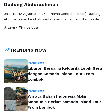
Dudung Abdurachman
Jakarta, 12 Agustus 2025 – Nama Jenderal (Purn) Dudung
Abdurachman kembali santer dan menjadi sorotan publik.
Namun, dibalik pemberitaan yang berkembang, ada fakta
person
calendar_today
Editor
•
14/08/2025
penting yang kerap terlewat yaitu masalah dalam Badan
Pengelola Tabungan Wajib Perumahan (BP TWP) TNI
Angkatan Darat bukanlah lahir di era kepemimpinan Dudung.
Akar persoalan itu sudah muncul sejak jauh sebelum ia …
trending_up
TRENDING NOW
Baca Selengkapnya
Pariwisata
Liburan Bersama Keluarga Lebih Seru
dengan Komodo Island Tour From
Lombok
Pariwisata
Wisata Bahari Indonesia Makin
Mendunia Berkat Komodo Island Tour
From Lombok