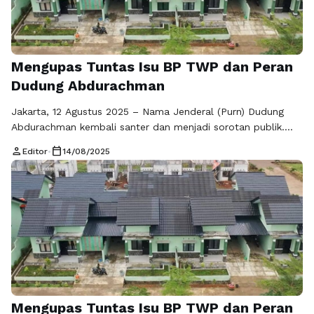
Mengupas Tuntas Isu BP TWP dan Peran
Dudung Abdurachman
Jakarta, 12 Agustus 2025 – Nama Jenderal (Purn) Dudung
Abdurachman kembali santer dan menjadi sorotan publik.
Namun, dibalik pemberitaan yang berkembang, ada fakta
person
calendar_today
Editor
•
14/08/2025
penting yang kerap terlewat yaitu masalah dalam Badan
Pengelola Tabungan Wajib Perumahan (BP TWP) TNI
Angkatan Darat bukanlah lahir di era kepemimpinan Dudung.
Akar persoalan itu sudah muncul sejak jauh sebelum ia …
Baca Selengkapnya
Mengupas Tuntas Isu BP TWP dan Peran