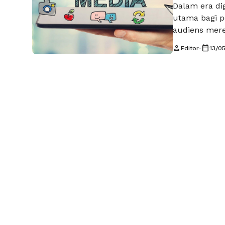
Dalam era dig
utama bagi p
audiens mere
yang sukses 
person
calendar_today
Editor
•
13/0
juga tentang
yang tepat, 
menciptakan 
Selengkapny