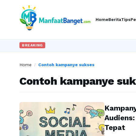
Home
Berita
Tips
Pe
BREAKING
Home
/
Contoh kampanye sukses
Contoh kampanye suk
Kampanye
Audiens:
Tepat