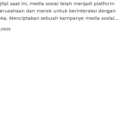
ital saat ini, media sosial telah menjadi platform
erusahaan dan merek untuk berinteraksi dengan
ka. Menciptakan sebuah kampanye media sosial
bukan hanya tentang produk yang ditawarkan, tetapi
5/2025
 pemahaman psikologi audiens. Dengan pendekatan
sebuah kampanye dapat menarik perhatian dan
keterlibatan yang signifikan. Salah satu …
Baca
a