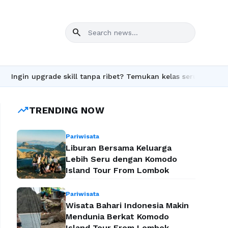
search
n upgrade skill tanpa ribet? Temukan kelas seru dan materi leng
trending_up
TRENDING NOW
Pariwisata
Liburan Bersama Keluarga
Lebih Seru dengan Komodo
Island Tour From Lombok
Pariwisata
Wisata Bahari Indonesia Makin
Mendunia Berkat Komodo
Island Tour From Lombok