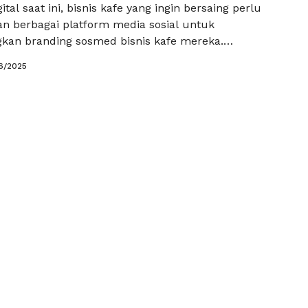
ital saat ini, bisnis kafe yang ingin bersaing perlu
 berbagai platform media sosial untuk
an branding sosmed bisnis kafe mereka.
edia sosial tak hanya berfungsi sebagai tempat
6/2025
 informasi, tetapi juga menjadi sarana efektif untuk
dan menggaet pelanggan baru. Dengan semakin
aing di industri kafe, penting bagi setiap …
Baca
a