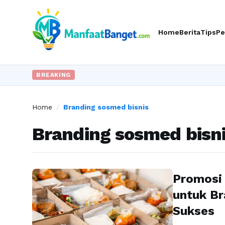
Home
Berita
Tips
Pe
BREAKING
Home
/
Branding sosmed bisnis
Branding sosmed bisn
Promosi 
untuk Br
Sukses