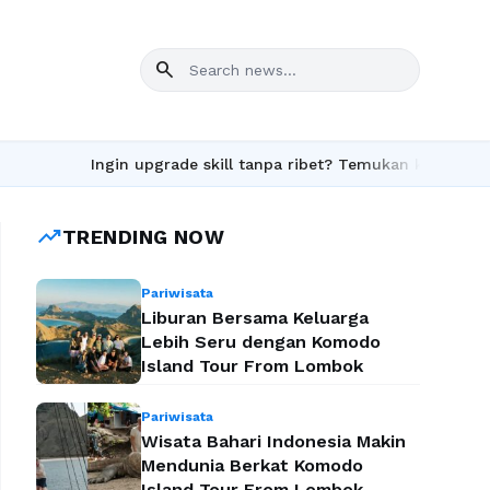
search
Ingin upgrade skill tanpa ribet? Temukan kelas seru dan ma
trending_up
TRENDING NOW
Pariwisata
Liburan Bersama Keluarga
Lebih Seru dengan Komodo
Island Tour From Lombok
Pariwisata
Wisata Bahari Indonesia Makin
Mendunia Berkat Komodo
Island Tour From Lombok