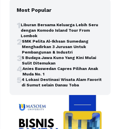
Most Popular
1
Liburan Bersama Keluarga Lebih Seru
dengan Komodo Island Tour From
Lombok
2
SMK Pelita Al-Ikhsan Sumedang
Menghadirkan 3 Jurusan Untuk
Pembangunan & Industri
3
5 Budaya Jawa Kuno Yang Kini Mulai
Sulit Ditemukan
4
Anies Baswedan Capres Pilihan Anak
Muda No. 1
5
4 Lokasi Destinasi Wisata Alam Favorit
di Sumut selain Danau Toba