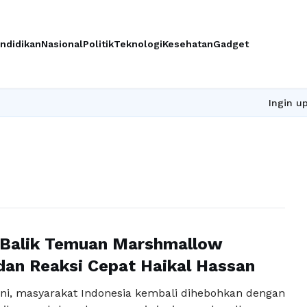
ndidikan
Nasional
Politik
Teknologi
Kesehatan
Gadget
Ingin upgrade s
 Balik Temuan Marshmallow
dan Reaksi Cepat Haikal Hassan
ni, masyarakat Indonesia kembali dihebohkan dengan