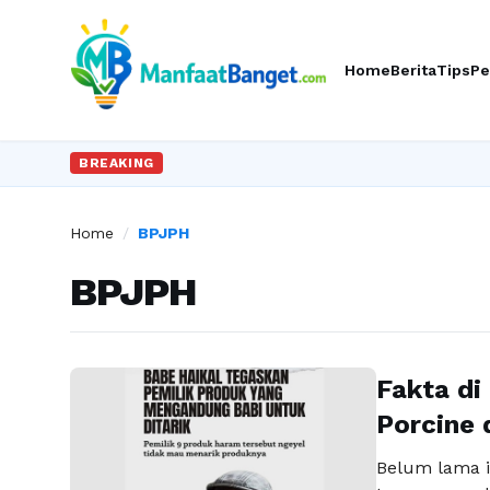
Home
Berita
Tips
Pe
BREAKING
Home
/
BPJPH
BPJPH
Fakta di
Porcine 
Belum lama i