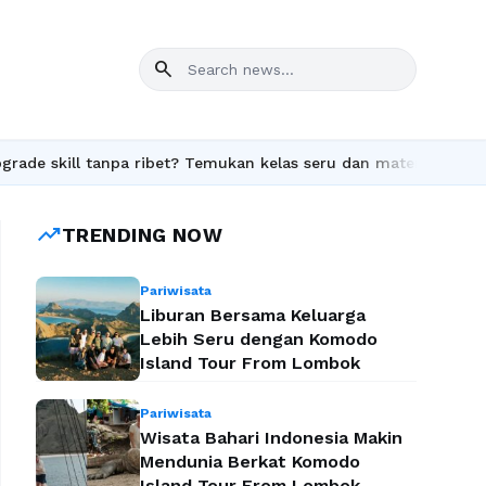
search
kill tanpa ribet? Temukan kelas seru dan materi lengkap hanya d
trending_up
TRENDING NOW
Pariwisata
Liburan Bersama Keluarga
Lebih Seru dengan Komodo
Island Tour From Lombok
Pariwisata
Wisata Bahari Indonesia Makin
Mendunia Berkat Komodo
Island Tour From Lombok