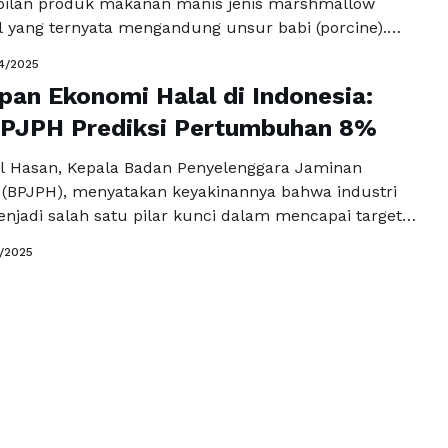
ilan produk makanan manis jenis marshmallow
al yang ternyata mengandung unsur babi (porcine).
njadi perhatian luas, terlebih karena menyangkut
4/2025
erhadap lembaga sertifikasi halal serta tokoh publik
an Ekonomi Halal di Indonesia:
l Hassan yang selama ini dikenal konsisten
su-isu penting umat Islam. Namun, penting bagi …
BPJPH Prediksi Pertumbuhan 8%
kapnya
 Hasan, Kepala Badan Penyelenggara Jaminan
 (BPJPH), menyatakan keyakinannya bahwa industri
enjadi salah satu pilar kunci dalam mencapai target
ekonomi sebesar 8% seperti yang dicanangkan oleh
1/2025
bowo Subianto. Hal ini disampaikan dalam peresmian
h Halal Center (AHC) di Universitas Islam Asy-
akarta Timur, pada Rabu (8/1/2025). "Potensi besar …
kapnya