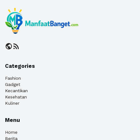
public
rss_feed
Categories
Fashion
Gadget
Kecantikan
Kesehatan
Kuliner
Menu
Home
Berita