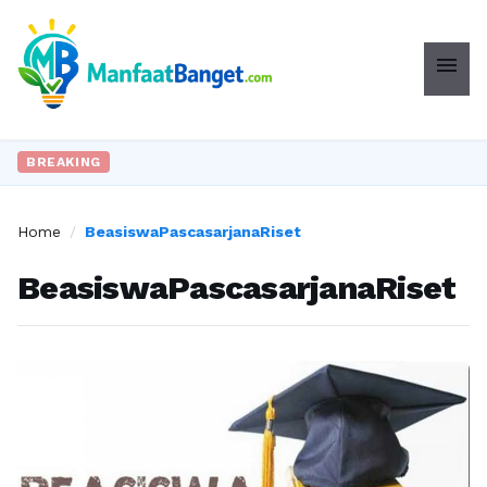
menu
BREAKING
Home
/
BeasiswaPascasarjanaRiset
BeasiswaPascasarjanaRiset