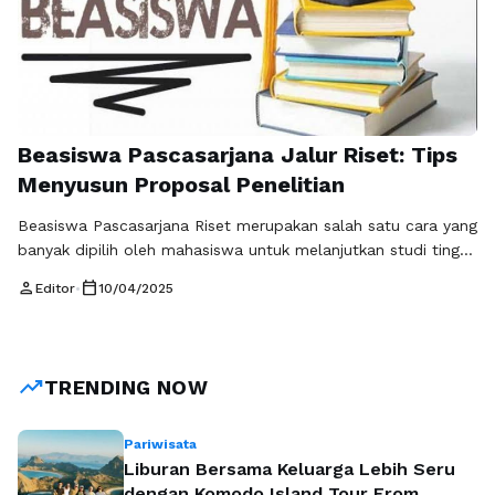
Beasiswa Pascasarjana Jalur Riset: Tips
Menyusun Proposal Penelitian
Beasiswa Pascasarjana Riset merupakan salah satu cara yang
banyak dipilih oleh mahasiswa untuk melanjutkan studi tinggi
di bidang riset. Beasiswa ini sangat berguna bagi mereka
person
calendar_today
Editor
•
10/04/2025
yang ingin mengembangkan kemampuan penelitian dan
berkontribusi dalam pengembangan ilmu pengetahuan.
Namun, tidak sedikit yang mengalami kesulitan dalam
merancang Proposal Riset Beasiswa Pascasarjana yang
trending_up
TRENDING NOW
efektif. Maka dari itu, penting bagi …
Baca Selengkapnya
Pariwisata
Liburan Bersama Keluarga Lebih Seru
dengan Komodo Island Tour From