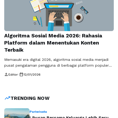
Algoritma Sosial Media 2026: Rahasia
Platform dalam Menentukan Konten
Terbaik
Memasuki era digital 2026, algoritma sosial media menjadi
pusat pengalaman pengguna di berbagai platform populer
seperti Instagram, TikTok, YouTube, dan Facebook. Sistem
person
calendar_today
Editor
•
12/01/2026
cerdas ini tidak lagi menampilkan konten secara kronologis,
melainkan menyesuaikan setiap unggahan berdasarkan minat,
perilaku, dan interaksi pengguna. Dengan cara ini, feed
menjadi lebih personal, relevan, dan mampu menghadirkan
trending_up
TRENDING NOW
konten yang tepat bagi …
Baca Selengkapnya
Pariwisata
Liburan Bersama Keluarga Lebih Seru