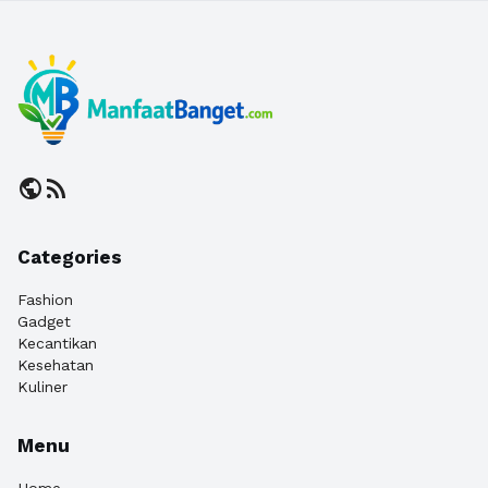
public
rss_feed
Categories
Fashion
Gadget
Kecantikan
Kesehatan
Kuliner
Menu