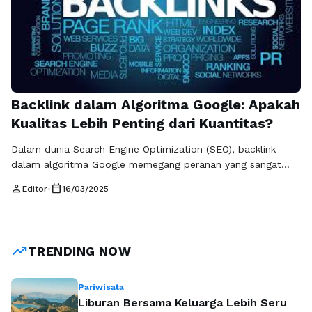
Backlink dalam Algoritma Google: Apakah
Kualitas Lebih Penting dari Kuantitas?
Dalam dunia Search Engine Optimization (SEO), backlink
dalam algoritma Google memegang peranan yang sangat
penting dalam menentukan peringkat situs web di hasil
person
calendar_today
Editor
•
16/03/2025
pencarian. Backlink adalah tautan yang mengarah ke situs
Anda dari situs lain, dan dianggap sebagai suara atau
rekomendasi dari konten tersebut. Namun, pertanyaannya
adalah, apakah kualitas backlink lebih penting dibandingkan
trending_up
TRENDING NOW
dengan kuantitasnya? Algoritma …
Baca Selengkapnya
Pariwisata
Liburan Bersama Keluarga Lebih Seru