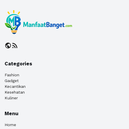
public
rss_feed
Categories
Fashion
Gadget
Kecantikan
Kesehatan
Kuliner
Menu
Home