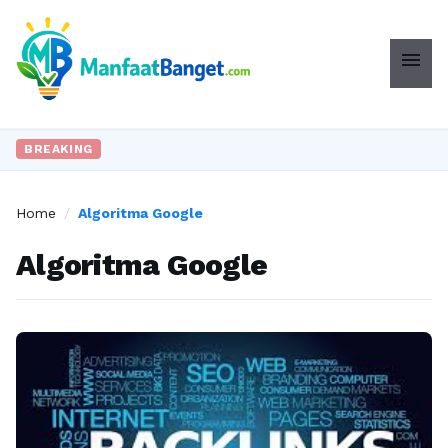
menu
BREAKING
Home
/
Algoritma Google
Algoritma Google