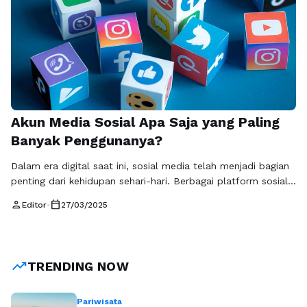
Akun Media Sosial Apa Saja yang Paling
Banyak Penggunanya?
Dalam era digital saat ini, sosial media telah menjadi bagian
penting dari kehidupan sehari-hari. Berbagai platform sosial
media menawarkan berbagai fitur untuk berinteraksi, berbagi
person
calendar_today
Editor
•
27/03/2025
informasi, dan menjalin hubungan. Meskipun banyak platform
yang ada, ada beberapa akun sosmed yang menunjukkan
dominasi dalam hal jumlah pengguna. Berikut ini adalah akun
media sosial yang paling banyak penggunanya di …
Baca
trending_up
TRENDING NOW
Selengkapnya
Pariwisata