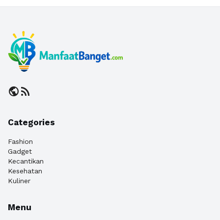
public
rss_feed
Categories
Fashion
Gadget
Kecantikan
Kesehatan
Kuliner
Menu