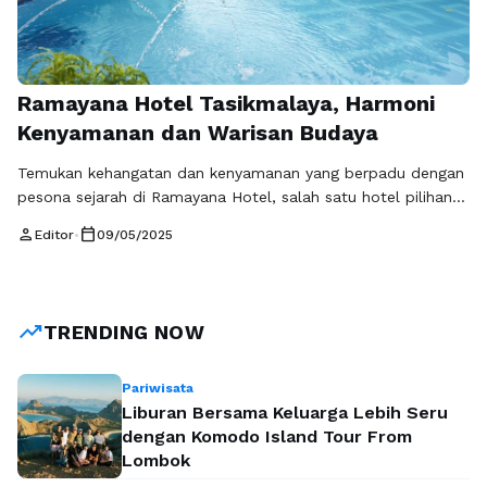
Ramayana Hotel Tasikmalaya, Harmoni
Kenyamanan dan Warisan Budaya
Temukan kehangatan dan kenyamanan yang berpadu dengan
pesona sejarah di Ramayana Hotel, salah satu hotel pilihan
terbaik untuk Anda yang berkunjung ke Tasikmalaya. Terletak
person
calendar_today
Editor
•
09/05/2025
di pusat kota, hotel ini menawarkan akomodasi yang nyaman
dengan sentuhan budaya lokal yang kental. Baik untuk
perjalanan bisnis, liburan keluarga, maupun solo traveler,
Ramayana Hotel adalah tempat sempurna untuk
trending_up
TRENDING NOW
menciptakan …
Baca Selengkapnya
Pariwisata
Liburan Bersama Keluarga Lebih Seru
dengan Komodo Island Tour From
Lombok