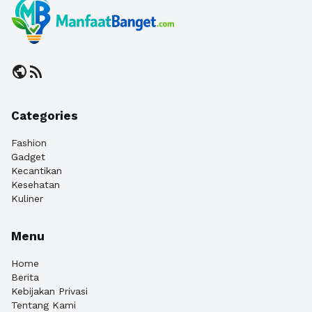
public
rss_feed
Categories
Fashion
Gadget
Kecantikan
Kesehatan
Kuliner
Menu
Home
Berita
Kebijakan Privasi
Tentang Kami