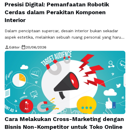
Presisi Digital: Pemanfaatan Robotik
Cerdas dalam Perakitan Komponen
Interior
Dalam penciptaan supercar, desain interior bukan sekadar
aspek estetika, melainkan sebuah ruang personal yang harus
memancarkan kemewahan, kenyamanan, dan presisi yang
person
calendar_today
Editor
•
20/06/2026
absolut. Salah satu inovasi paling transformatif yang kini
diterapkan adalah pemanfaatan robotik cerdas dalam
perakitan komponen interior Lamborghini, sebuah sistem
yang memadukan keahlian mekanis robotik dengan
sensitivitas yang hampir mirip dengan sentuhan manusia.
Sebelum …
Baca Selengkapnya
Cara Melakukan Cross-Marketing dengan
Bisnis Non-Kompetitor untuk Toko Online