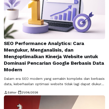
SEO Performance Analytics: Cara
Mengukur, Menganalisis, dan
Mengoptimalkan Kinerja Website untuk
Dominasi Pencarian Google Berbasis Data
Modern
Dalam era SEO modern yang semakin kompleks dan berbasis
data, keberhasilan optimasi website tidak lagi dapat diukur
hanya dari naiknya peringkat di Google. Dibutuhkan
person
calendar_today
Editor
•
21/06/2026
pendekatan yang lebih sistematis dan terukur untuk
memahami bagaimana sebuah website benar-benar bekerja
dalam ekosistem mesin pencari. Inilah yang disebut sebagai