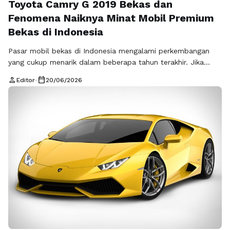
Toyota Camry G 2019 Bekas dan
Fenomena Naiknya Minat Mobil Premium
Bekas di Indonesia
Pasar mobil bekas di Indonesia mengalami perkembangan
yang cukup menarik dalam beberapa tahun terakhir. Jika
sebelumnya kendaraan bekas sering diposisikan sebagai
person
calendar_today
Editor
•
20/06/2026
pilihan alternatif karena faktor anggaran, saat ini persepsinya
mulai berubah. Semakin banyak konsumen yang secara
sengaja memilih kendaraan bekas bukan karena keterbatasan
pilihan, tetapi karena ingin memperoleh kualitas kendaraan
yang lebih tinggi pada rentang …
Baca Selengkapnya