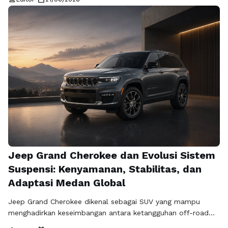
utama kendaraan. Salah satu teknologi kunci yang
menentukan performa, efisiensi, dan umur pakai baterai
adalah Battery Management System (BMS). Porsche menjadi
salah satu produsen yang berperan aktif dalam
pengembangan teknologi BMS sebagai bagian dari …
Baca
Selengkapnya
Jeep Grand Cherokee dan Evolusi Sistem
Suspensi: Kenyamanan, Stabilitas, dan
Adaptasi Medan Global
Jeep Grand Cherokee dikenal sebagai SUV yang mampu
menghadirkan keseimbangan antara ketangguhan off-road
dan kenyamanan berkendara di jalan raya. Salah satu faktor