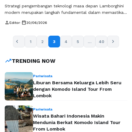
Strategi pengembangan teknologi masa depan Lamborghini
modern merupakan langkah fundamental dalam memastikan
bahwa supercar tetap relevan di tengah perubahan besar
person
calendar_today
Editor
•
20/06/2026
industri otomotif global yang bergerak menuju elektrifikasi,
digitalisasi, dan kecerdasan buatan. Lamborghini tidak hanya
beradaptasi terhadap tren teknologi, tetapi juga aktif
chevron_left
chevron_right
1
2
3
4
5
…
40
membentuk arah masa depan supercar melalui inovasi yang
terintegrasi antara performa, efisiensi, dan pengalaman …
Baca Selengkapnya
trending_up
TRENDING NOW
Pariwisata
Liburan Bersama Keluarga Lebih Seru
dengan Komodo Island Tour From
Lombok
Pariwisata
Wisata Bahari Indonesia Makin
Mendunia Berkat Komodo Island Tour
From Lombok