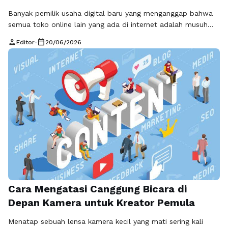
Banyak pemilik usaha digital baru yang menganggap bahwa
semua toko online lain yang ada di internet adalah musuh
atau kompetitor yang harus dijauhi dan dikalahkan. Pola pikir
person
calendar_today
Editor
•
20/06/2026
yang terlalu defensif ini membuat mereka memilih untuk
mengisolasi diri dan berjuang sendirian di tengah kerasnya
persaingan dunia maya, sambil terus menguras tabungan
demi membayar biaya iklan digital …
Baca Selengkapnya
Cara Mengatasi Canggung Bicara di
Depan Kamera untuk Kreator Pemula
Menatap sebuah lensa kamera kecil yang mati sering kali