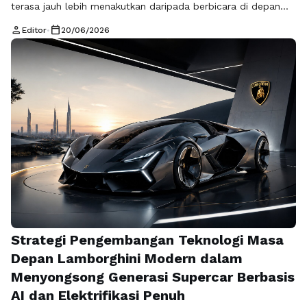
terasa jauh lebih menakutkan daripada berbicara di depan
puluhan orang secara langsung. Banyak pembuat karya baru
person
calendar_today
Editor
•
20/06/2026
yang mendadak kehilangan kata-kata, suaranya bergetar,
hingga senyumnya menjadi kaku seperti robot sesaat setelah
tombol perekaman ditekan. Rasa canggung dan tidak
nyaman ini adalah hal yang sangat wajar dialami oleh …
Baca
Selengkapnya
Strategi Pengembangan Teknologi Masa
Depan Lamborghini Modern dalam
Menyongsong Generasi Supercar Berbasis
AI dan Elektrifikasi Penuh