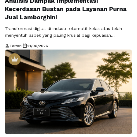
Analisis Dampak Implementasi
Kecerdasan Buatan pada Layanan Purna
Jual Lamborghini
Transformasi digital di industri otomotif kelas atas telah
menyentuh aspek yang paling krusial bagi kepuasan
pelanggan, yakni layanan purna jual. Lamborghini telah
person
calendar_today
Editor
•
21/06/2026
mengadopsi teknologi Kecerdasan Buatan (AI) untuk
memastikan bahwa setiap kendaraan tetap dalam kondisi
performa puncak melalui sistem pemeliharaan prediktif yang
sangat akurat. Fokus utama dari implementasi teknologi ini
adalah deteksi dini anomali teknis …
Baca Selengkapnya