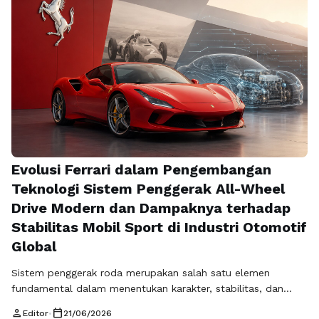
SEO performance analytics, yaitu proses mengukur,
menganalisis, dan mengoptimalkan kinerja …
Baca
Selengkapnya
Evolusi Ferrari dalam Pengembangan
Teknologi Sistem Penggerak All-Wheel
Drive Modern dan Dampaknya terhadap
Stabilitas Mobil Sport di Industri Otomotif
Global
Sistem penggerak roda merupakan salah satu elemen
fundamental dalam menentukan karakter, stabilitas, dan
performa kendaraan modern. Dalam mobil sport
person
calendar_today
Editor
•
21/06/2026