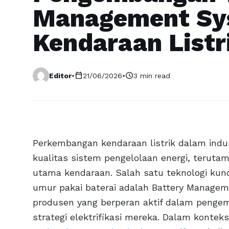
Management Sy
Kendaraan Listr
calendar_today
schedule
Editor
•
21/06/2026
•
3 min read
Perkembangan kendaraan listrik dalam indu
kualitas sistem pengelolaan energi, teruta
utama kendaraan. Salah satu teknologi kunc
umur pakai baterai adalah Battery Managem
produsen yang berperan aktif dalam pengem
strategi elektrifikasi mereka. Dalam konteks