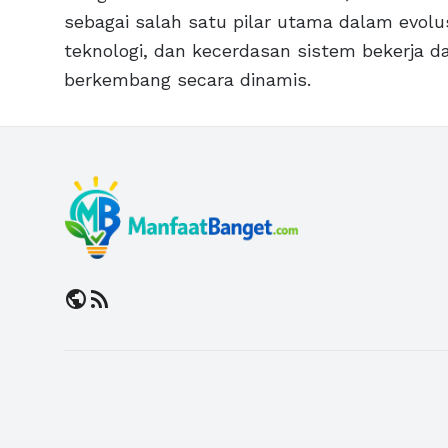
sebagai salah satu pilar utama dalam evolus
teknologi, dan kecerdasan sistem bekerja d
berkembang secara dinamis.
public
rss_feed