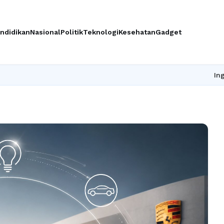
ndidikan
Nasional
Politik
Teknologi
Kesehatan
Gadget
Ingin upgrade ski