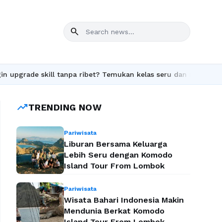
search
ll tanpa ribet? Temukan kelas seru dan materi lengkap hanya di Y
trending_up
TRENDING NOW
Pariwisata
Liburan Bersama Keluarga
Lebih Seru dengan Komodo
Island Tour From Lombok
Pariwisata
Wisata Bahari Indonesia Makin
Mendunia Berkat Komodo
Island Tour From Lombok