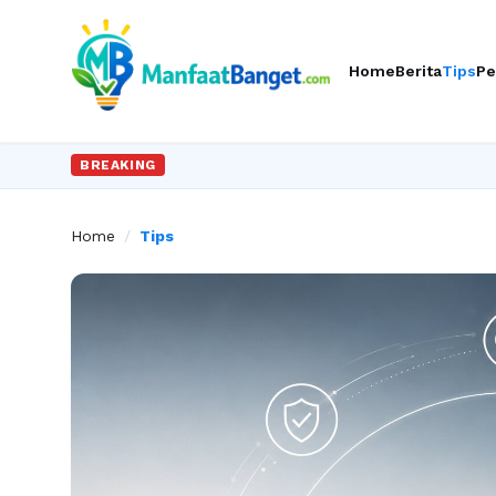
Home
Berita
Tips
Pe
BREAKING
Home
/
Tips