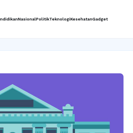
ndidikan
Nasional
Politik
Teknologi
Kesehatan
Gadget
Ingin 