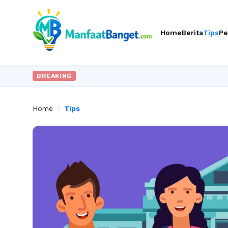
Home
Berita
Tips
Pe
BREAKING
Home
/
Tips