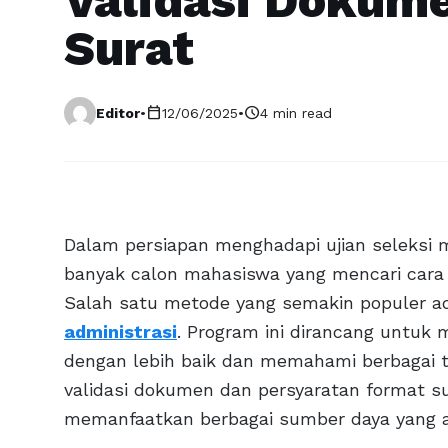
Validasi Dokum
Surat
calendar_today
schedule
Editor
•
12/06/2025
•
4 min read
Dalam persiapan menghadapi ujian seleksi 
banyak calon mahasiswa yang mencari cara 
Salah satu metode yang semakin populer 
administrasi
. Program ini dirancang untuk
dengan lebih baik dan memahami berbagai 
validasi dokumen dan persyaratan format su
memanfaatkan berbagai sumber daya yang a