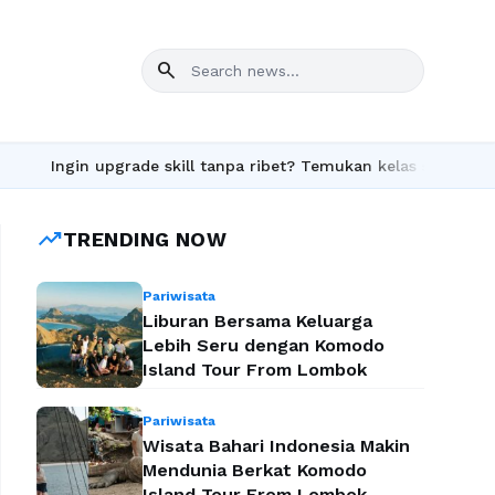
search
upgrade skill tanpa ribet? Temukan kelas seru dan materi lengka
trending_up
TRENDING NOW
Pariwisata
Liburan Bersama Keluarga
Lebih Seru dengan Komodo
Island Tour From Lombok
Pariwisata
Wisata Bahari Indonesia Makin
Mendunia Berkat Komodo
Island Tour From Lombok