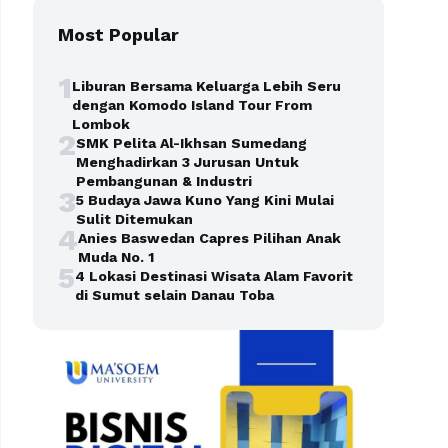
Most Popular
1
Liburan Bersama Keluarga Lebih Seru
dengan Komodo Island Tour From
Lombok
2
SMK Pelita Al-Ikhsan Sumedang
Menghadirkan 3 Jurusan Untuk
Pembangunan & Industri
3
5 Budaya Jawa Kuno Yang Kini Mulai
Sulit Ditemukan
4
Anies Baswedan Capres Pilihan Anak
Muda No. 1
5
4 Lokasi Destinasi Wisata Alam Favorit
di Sumut selain Danau Toba