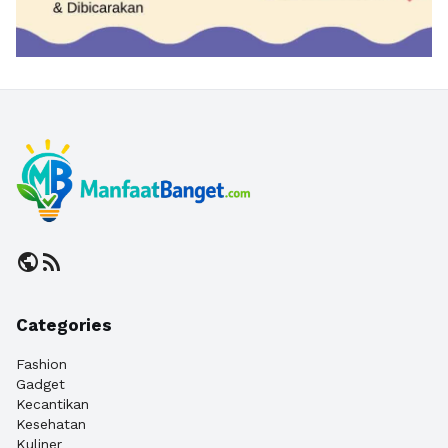
public
rss_feed
Categories
Fashion
Gadget
Kecantikan
Kesehatan
Kuliner