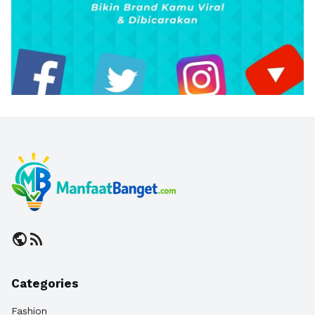
public
rss_feed
Categories
Fashion