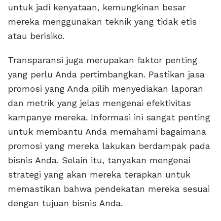
untuk jadi kenyataan, kemungkinan besar
mereka menggunakan teknik yang tidak etis
atau berisiko.
Transparansi juga merupakan faktor penting
yang perlu Anda pertimbangkan. Pastikan jasa
promosi yang Anda pilih menyediakan laporan
dan metrik yang jelas mengenai efektivitas
kampanye mereka. Informasi ini sangat penting
untuk membantu Anda memahami bagaimana
promosi yang mereka lakukan berdampak pada
bisnis Anda. Selain itu, tanyakan mengenai
strategi yang akan mereka terapkan untuk
memastikan bahwa pendekatan mereka sesuai
dengan tujuan bisnis Anda.