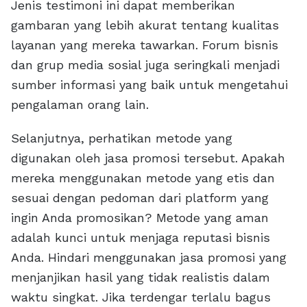
Jenis testimoni ini dapat memberikan
gambaran yang lebih akurat tentang kualitas
layanan yang mereka tawarkan. Forum bisnis
dan grup media sosial juga seringkali menjadi
sumber informasi yang baik untuk mengetahui
pengalaman orang lain.
Selanjutnya, perhatikan metode yang
digunakan oleh jasa promosi tersebut. Apakah
mereka menggunakan metode yang etis dan
sesuai dengan pedoman dari platform yang
ingin Anda promosikan? Metode yang aman
adalah kunci untuk menjaga reputasi bisnis
Anda. Hindari menggunakan jasa promosi yang
menjanjikan hasil yang tidak realistis dalam
waktu singkat. Jika terdengar terlalu bagus