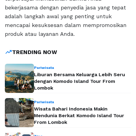
bekerjasama dengan penyedia jasa yang tepat
adalah langkah awal yang penting untuk
mencapai kesuksesan dalam mempromosikan
produk atau layanan Anda.
trending_up
TRENDING NOW
Pariwisata
Liburan Bersama Keluarga Lebih Seru
dengan Komodo Island Tour From
Lombok
Pariwisata
Wisata Bahari Indonesia Makin
Mendunia Berkat Komodo Island Tour
From Lombok