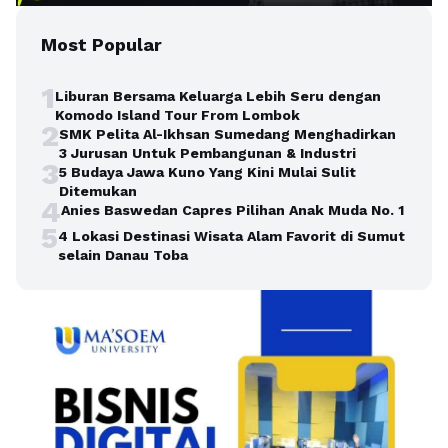
Most Popular
1
Liburan Bersama Keluarga Lebih Seru dengan
Komodo Island Tour From Lombok
2
SMK Pelita Al-Ikhsan Sumedang Menghadirkan
3 Jurusan Untuk Pembangunan & Industri
3
5 Budaya Jawa Kuno Yang Kini Mulai Sulit
Ditemukan
4
Anies Baswedan Capres Pilihan Anak Muda No. 1
5
4 Lokasi Destinasi Wisata Alam Favorit di Sumut
selain Danau Toba