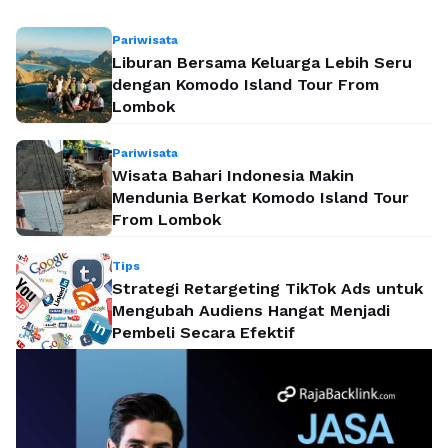
Pariwisata
Liburan Bersama Keluarga Lebih Seru
dengan Komodo Island Tour From
Lombok
Pariwisata
Wisata Bahari Indonesia Makin
Mendunia Berkat Komodo Island Tour
From Lombok
Tips
Strategi Retargeting TikTok Ads untuk
Mengubah Audiens Hangat Menjadi
Pembeli Secara Efektif