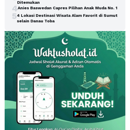
Ditemukan
4
Anies Baswedan Capres Pilihan Anak Muda No. 1
5
4 Lokasi Destinasi Wisata Alam Favorit di Sumut
selain Danau Toba