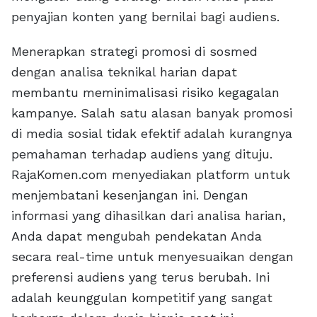
penyajian konten yang bernilai bagi audiens.
Menerapkan strategi promosi di sosmed
dengan analisa teknikal harian dapat
membantu meminimalisasi risiko kegagalan
kampanye. Salah satu alasan banyak promosi
di media sosial tidak efektif adalah kurangnya
pemahaman terhadap audiens yang dituju.
RajaKomen.com menyediakan platform untuk
menjembatani kesenjangan ini. Dengan
informasi yang dihasilkan dari analisa harian,
Anda dapat mengubah pendekatan Anda
secara real-time untuk menyesuaikan dengan
preferensi audiens yang terus berubah. Ini
adalah keunggulan kompetitif yang sangat