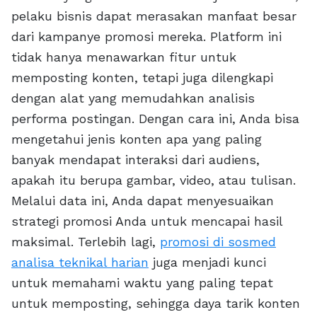
pelaku bisnis dapat merasakan manfaat besar
dari kampanye promosi mereka. Platform ini
tidak hanya menawarkan fitur untuk
memposting konten, tetapi juga dilengkapi
dengan alat yang memudahkan analisis
performa postingan. Dengan cara ini, Anda bisa
mengetahui jenis konten apa yang paling
banyak mendapat interaksi dari audiens,
apakah itu berupa gambar, video, atau tulisan.
Melalui data ini, Anda dapat menyesuaikan
strategi promosi Anda untuk mencapai hasil
maksimal. Terlebih lagi,
promosi di sosmed
analisa teknikal harian
juga menjadi kunci
untuk memahami waktu yang paling tepat
untuk memposting, sehingga daya tarik konten