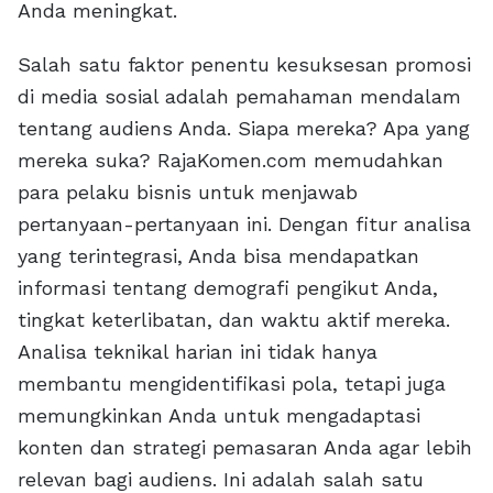
Anda meningkat.
Salah satu faktor penentu kesuksesan promosi
di media sosial adalah pemahaman mendalam
tentang audiens Anda. Siapa mereka? Apa yang
mereka suka? RajaKomen.com memudahkan
para pelaku bisnis untuk menjawab
pertanyaan-pertanyaan ini. Dengan fitur analisa
yang terintegrasi, Anda bisa mendapatkan
informasi tentang demografi pengikut Anda,
tingkat keterlibatan, dan waktu aktif mereka.
Analisa teknikal harian ini tidak hanya
membantu mengidentifikasi pola, tetapi juga
memungkinkan Anda untuk mengadaptasi
konten dan strategi pemasaran Anda agar lebih
relevan bagi audiens. Ini adalah salah satu