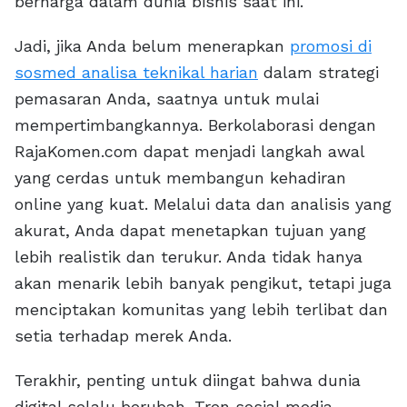
berharga dalam dunia bisnis saat ini.
Jadi, jika Anda belum menerapkan
promosi di
sosmed analisa teknikal harian
dalam strategi
pemasaran Anda, saatnya untuk mulai
mempertimbangkannya. Berkolaborasi dengan
RajaKomen.com dapat menjadi langkah awal
yang cerdas untuk membangun kehadiran
online yang kuat. Melalui data dan analisis yang
akurat, Anda dapat menetapkan tujuan yang
lebih realistik dan terukur. Anda tidak hanya
akan menarik lebih banyak pengikut, tetapi juga
menciptakan komunitas yang lebih terlibat dan
setia terhadap merek Anda.
Terakhir, penting untuk diingat bahwa dunia
digital selalu berubah. Tren sosial media,