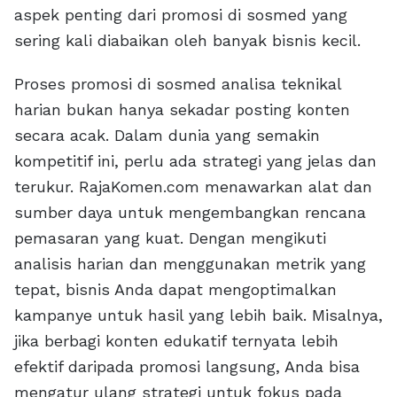
aspek penting dari promosi di sosmed yang
sering kali diabaikan oleh banyak bisnis kecil.
Proses promosi di sosmed analisa teknikal
harian bukan hanya sekadar posting konten
secara acak. Dalam dunia yang semakin
kompetitif ini, perlu ada strategi yang jelas dan
terukur. RajaKomen.com menawarkan alat dan
sumber daya untuk mengembangkan rencana
pemasaran yang kuat. Dengan mengikuti
analisis harian dan menggunakan metrik yang
tepat, bisnis Anda dapat mengoptimalkan
kampanye untuk hasil yang lebih baik. Misalnya,
jika berbagi konten edukatif ternyata lebih
efektif daripada promosi langsung, Anda bisa
mengatur ulang strategi untuk fokus pada