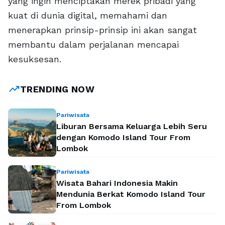
yang ingin menciptakan merek pribadi yang
kuat di dunia digital, memahami dan
menerapkan prinsip-prinsip ini akan sangat
membantu dalam perjalanan mencapai
kesuksesan.
trending_up
TRENDING NOW
Pariwisata
Liburan Bersama Keluarga Lebih Seru
dengan Komodo Island Tour From
Lombok
Pariwisata
Wisata Bahari Indonesia Makin
Mendunia Berkat Komodo Island Tour
From Lombok