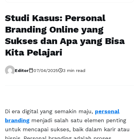
Studi Kasus: Personal
Branding Online yang
Sukses dan Apa yang Bisa
Kita Pelajari
calendar_today
schedule
Editor
07/04/2025
3 min read
Di era digital yang semakin maju,
personal
branding
menjadi salah satu elemen penting
untuk mencapai sukses, baik dalam karir atau
bisnis. Personal branding adalah proses