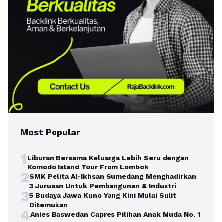
Most Popular
1
Liburan Bersama Keluarga Lebih Seru dengan
Komodo Island Tour From Lombok
2
SMK Pelita Al-Ikhsan Sumedang Menghadirkan
3 Jurusan Untuk Pembangunan & Industri
3
5 Budaya Jawa Kuno Yang Kini Mulai Sulit
Ditemukan
4
Anies Baswedan Capres Pilihan Anak Muda No. 1