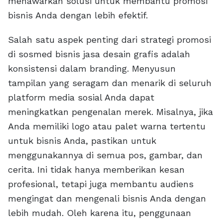
menawarkan solusi untuk membantu promosi
bisnis Anda dengan lebih efektif.
Salah satu aspek penting dari strategi promosi
di sosmed bisnis jasa desain grafis adalah
konsistensi dalam branding. Menyusun
tampilan yang seragam dan menarik di seluruh
platform media sosial Anda dapat
meningkatkan pengenalan merek. Misalnya, jika
Anda memiliki logo atau palet warna tertentu
untuk bisnis Anda, pastikan untuk
menggunakannya di semua pos, gambar, dan
cerita. Ini tidak hanya memberikan kesan
profesional, tetapi juga membantu audiens
mengingat dan mengenali bisnis Anda dengan
lebih mudah. Oleh karena itu, penggunaan