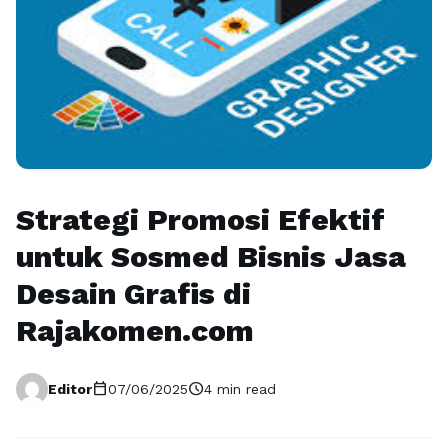
Strategi Promosi Efektif
untuk Sosmed Bisnis Jasa
Desain Grafis di
Rajakomen.com
calendar_today
schedule
Editor
07/06/2025
4 min read