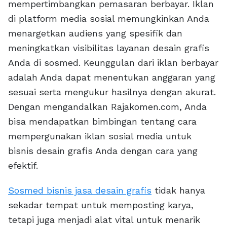
mempertimbangkan pemasaran berbayar. Iklan
di platform media sosial memungkinkan Anda
menargetkan audiens yang spesifik dan
meningkatkan visibilitas layanan desain grafis
Anda di sosmed. Keunggulan dari iklan berbayar
adalah Anda dapat menentukan anggaran yang
sesuai serta mengukur hasilnya dengan akurat.
Dengan mengandalkan Rajakomen.com, Anda
bisa mendapatkan bimbingan tentang cara
mempergunakan iklan sosial media untuk
bisnis desain grafis Anda dengan cara yang
efektif.
Sosmed bisnis jasa desain grafis
tidak hanya
sekadar tempat untuk memposting karya,
tetapi juga menjadi alat vital untuk menarik