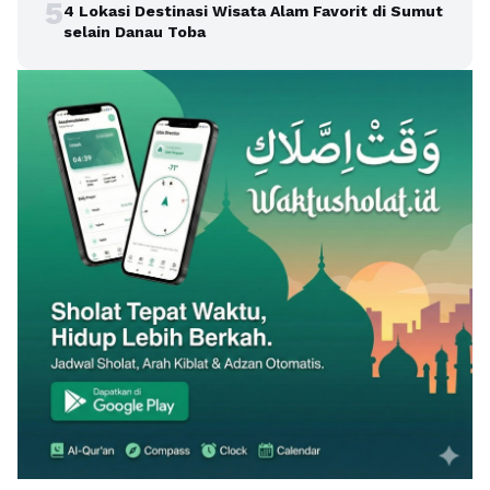
5
4 Lokasi Destinasi Wisata Alam Favorit di Sumut
selain Danau Toba