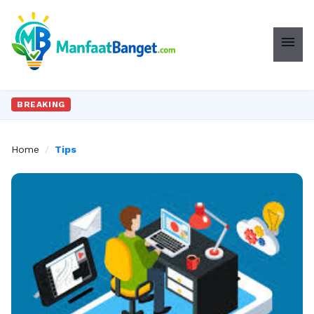
menu
BREAKING
Home
/
Tips