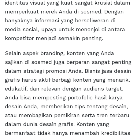
identitas visual yang kuat sangat krusial dalam
memperkuat merek Anda di sosmed. Dengan
banyaknya informasi yang berseliweran di
media sosial, upaya untuk menonjol di antara
kompetitor menjadi semakin penting.
Selain aspek branding, konten yang Anda
sajikan di sosmed juga berperan sangat penting
dalam strategi promosi Anda. Bisnis jasa desain
grafis harus aktif berbagi konten yang menarik,
edukatif, dan relevan dengan audiens target.
Anda bisa memposting portofolio hasil karya
desain Anda, memberikan tips tentang desain,
atau membagikan pemikiran serta tren terbaru
dalam dunia desain grafis. Konten yang
bermanfaat tidak hanya menambah kredibilitas