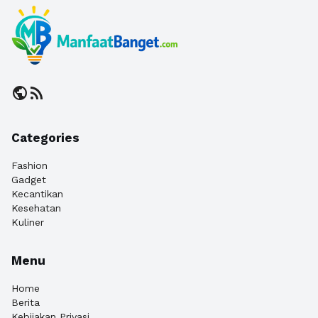
public
rss_feed
Categories
Fashion
Gadget
Kecantikan
Kesehatan
Kuliner
Menu
Home
Berita
Kebijakan Privasi