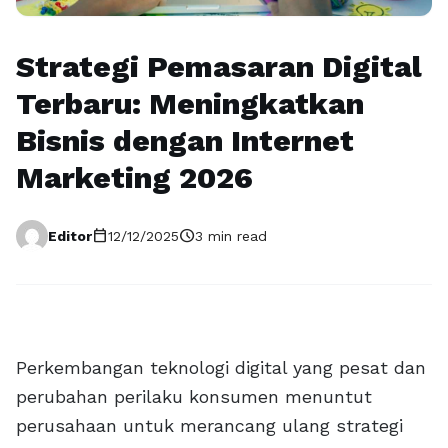
Strategi Pemasaran Digital
Terbaru: Meningkatkan
Bisnis dengan Internet
Marketing 2026
calendar_today
schedule
Editor
12/12/2025
3 min read
Perkembangan teknologi digital yang pesat dan
perubahan perilaku konsumen menuntut
perusahaan untuk merancang ulang strategi