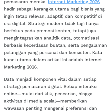
pemasaran mereka.
Internet Marketing 2026
hadir sebagai kerangka utama bagi bisnis yang
ingin tetap relevan, adaptif, dan kompetitif di
era digital. Strategi modern tidak lagi hanya
berfokus pada promosi konten, tetapi juga
mengintegrasikan analitik data, otomatisasi
berbasis kecerdasan buatan, serta pengalaman
pelanggan yang personal dan konsisten. Kata
kunci utama dalam artikel ini adalah Internet
Marketing 2026.
Data menjadi komponen vital dalam setiap
strategi pemasaran digital. Setiap interaksi
online—mulai dari klik, pencarian, hingga
aktivitas di media sosial—memberikan
wawasan penting mengenai preferensi dan