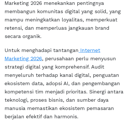
Marketing 2026 menekankan pentingnya
membangun komunitas digital yang solid, yang
mampu meningkatkan loyalitas, memperkuat
retensi, dan memperluas jangkauan brand
secara organik.
Untuk menghadapi tantangan
Internet
Marketing 2026
, perusahaan perlu menyusun
strategi digital yang komprehensif. Audit
menyeluruh terhadap kanal digital, penguatan
ekosistem data, adopsi AI, dan pengembangan
kompetensi tim menjadi prioritas. Sinergi antara
teknologi, proses bisnis, dan sumber daya
manusia memastikan ekosistem pemasaran
berjalan efektif dan harmonis.