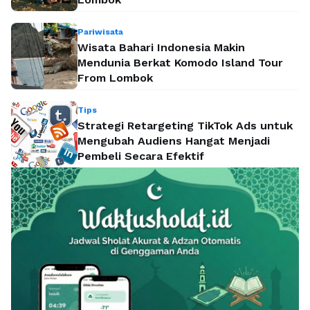
Pariwisata
Wisata Bahari Indonesia Makin
Mendunia Berkat Komodo Island Tour
From Lombok
Tips
Strategi Retargeting TikTok Ads untuk
Mengubah Audiens Hangat Menjadi
Pembeli Secara Efektif