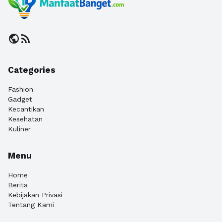
public
rss_feed
Categories
Fashion
Gadget
Kecantikan
Kesehatan
Kuliner
Menu
Home
Berita
Kebijakan Privasi
Tentang Kami