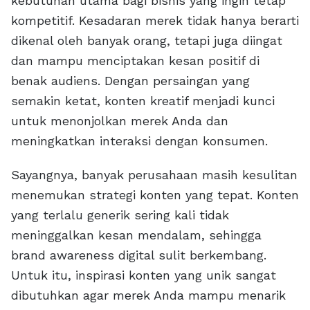
kebutuhan utama bagi bisnis yang ingin tetap
kompetitif. Kesadaran merek tidak hanya berarti
dikenal oleh banyak orang, tetapi juga diingat
dan mampu menciptakan kesan positif di
benak audiens. Dengan persaingan yang
semakin ketat, konten kreatif menjadi kunci
untuk menonjolkan merek Anda dan
meningkatkan interaksi dengan konsumen.
Sayangnya, banyak perusahaan masih kesulitan
menemukan strategi konten yang tepat. Konten
yang terlalu generik sering kali tidak
meninggalkan kesan mendalam, sehingga
brand awareness digital sulit berkembang.
Untuk itu, inspirasi konten yang unik sangat
dibutuhkan agar merek Anda mampu menarik