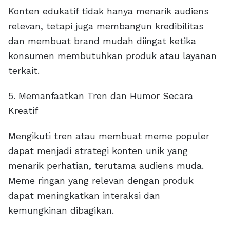
Konten edukatif tidak hanya menarik audiens
relevan, tetapi juga membangun kredibilitas
dan membuat brand mudah diingat ketika
konsumen membutuhkan produk atau layanan
terkait.
5. Memanfaatkan Tren dan Humor Secara
Kreatif
Mengikuti tren atau membuat meme populer
dapat menjadi strategi konten unik yang
menarik perhatian, terutama audiens muda.
Meme ringan yang relevan dengan produk
dapat meningkatkan interaksi dan
kemungkinan dibagikan.