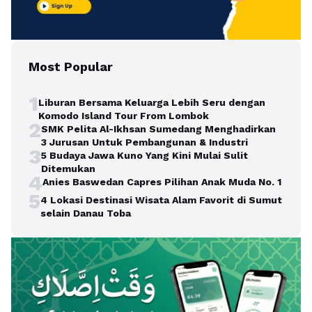
Most Popular
1
Liburan Bersama Keluarga Lebih Seru dengan
Komodo Island Tour From Lombok
2
SMK Pelita Al-Ikhsan Sumedang Menghadirkan
3 Jurusan Untuk Pembangunan & Industri
3
5 Budaya Jawa Kuno Yang Kini Mulai Sulit
Ditemukan
4
Anies Baswedan Capres Pilihan Anak Muda No. 1
5
4 Lokasi Destinasi Wisata Alam Favorit di Sumut
selain Danau Toba