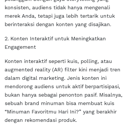
konsisten, audiens tidak hanya mengenali
merek Anda, tetapi juga lebih tertarik untuk
berinteraksi dengan konten yang disajikan.
2. Konten Interaktif untuk Meningkatkan
Engagement
Konten interaktif seperti kuis, polling, atau
augmented reality (AR) filter kini menjadi tren
dalam digital marketing. Jenis konten ini
mendorong audiens untuk aktif berpartisipasi,
bukan hanya sebagai penonton pasif. Misalnya,
sebuah brand minuman bisa membuat kuis
“Minuman Favoritmu Hari Ini?” yang berakhir
dengan rekomendasi produk.