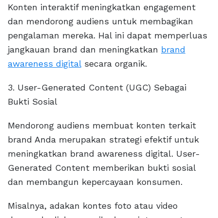
Konten interaktif meningkatkan engagement
dan mendorong audiens untuk membagikan
pengalaman mereka. Hal ini dapat memperluas
jangkauan brand dan meningkatkan
brand
awareness digital
secara organik.
3. User-Generated Content (UGC) Sebagai
Bukti Sosial
Mendorong audiens membuat konten terkait
brand Anda merupakan strategi efektif untuk
meningkatkan brand awareness digital. User-
Generated Content memberikan bukti sosial
dan membangun kepercayaan konsumen.
Misalnya, adakan kontes foto atau video