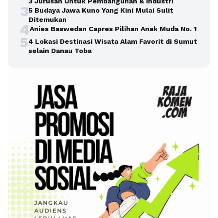
3 Jurusan Untuk Pembangunan & Industri
3
5 Budaya Jawa Kuno Yang Kini Mulai Sulit
Ditemukan
4
Anies Baswedan Capres Pilihan Anak Muda No. 1
5
4 Lokasi Destinasi Wisata Alam Favorit di Sumut
selain Danau Toba