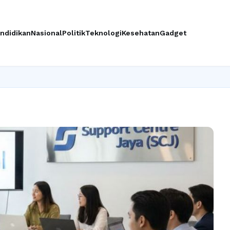
ndidikan
Nasional
Politik
Teknologi
Kesehatan
Gadget
Ing