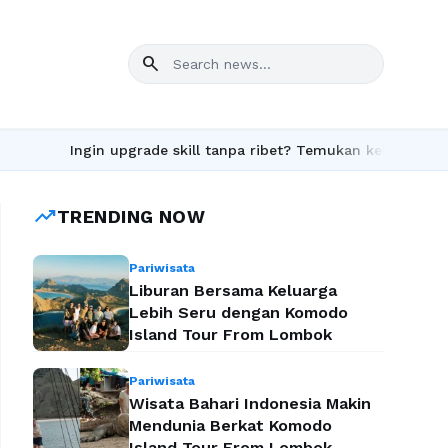
search
in upgrade skill tanpa ribet? Temukan kelas seru dan materi len
trending_up
TRENDING NOW
Pariwisata
Liburan Bersama Keluarga
Lebih Seru dengan Komodo
Island Tour From Lombok
Pariwisata
Wisata Bahari Indonesia Makin
Mendunia Berkat Komodo
Island Tour From Lombok