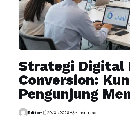
Strategi Digital
Conversion: Ku
Pengunjung Men
calendar_today
schedule
Editor
•
29/01/2026
•
4 min read