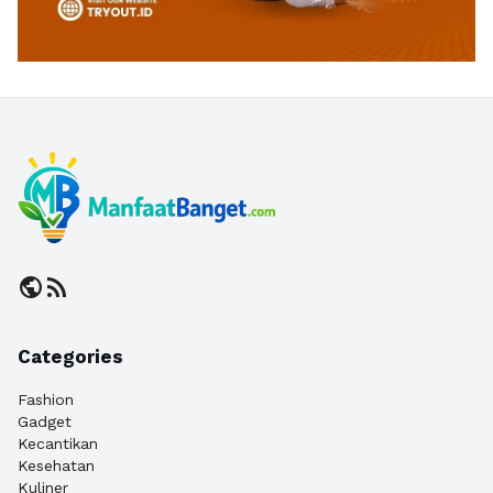
public
rss_feed
Categories
Fashion
Gadget
Kecantikan
Kesehatan
Kuliner