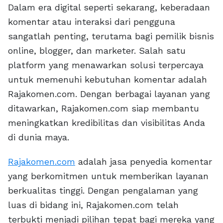
Dalam era digital seperti sekarang, keberadaan
komentar atau interaksi dari pengguna
sangatlah penting, terutama bagi pemilik bisnis
online, blogger, dan marketer. Salah satu
platform yang menawarkan solusi terpercaya
untuk memenuhi kebutuhan komentar adalah
Rajakomen.com. Dengan berbagai layanan yang
ditawarkan, Rajakomen.com siap membantu
meningkatkan kredibilitas dan visibilitas Anda
di dunia maya.
Rajakomen.com
adalah jasa penyedia komentar
yang berkomitmen untuk memberikan layanan
berkualitas tinggi. Dengan pengalaman yang
luas di bidang ini, Rajakomen.com telah
terbukti menjadi pilihan tepat bagi mereka yang