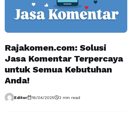
Rajakomen.com: Solusi
Jasa Komentar Terpercaya
untuk Semua Kebutuhan
Anda!
calendar_today
schedule
Editor
16/04/2025
3 min read