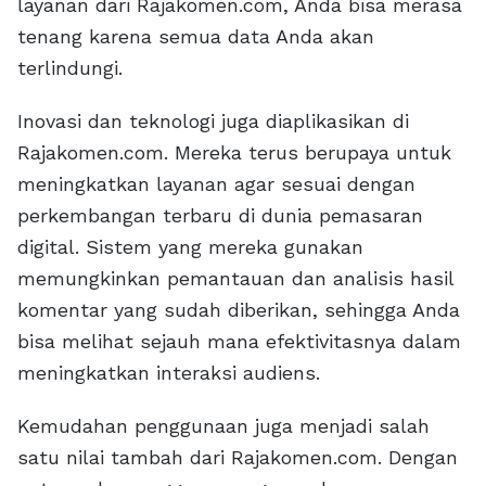
layanan dari Rajakomen.com, Anda bisa merasa
tenang karena semua data Anda akan
terlindungi.
Inovasi dan teknologi juga diaplikasikan di
Rajakomen.com. Mereka terus berupaya untuk
meningkatkan layanan agar sesuai dengan
perkembangan terbaru di dunia pemasaran
digital. Sistem yang mereka gunakan
memungkinkan pemantauan dan analisis hasil
komentar yang sudah diberikan, sehingga Anda
bisa melihat sejauh mana efektivitasnya dalam
meningkatkan interaksi audiens.
Kemudahan penggunaan juga menjadi salah
satu nilai tambah dari Rajakomen.com. Dengan