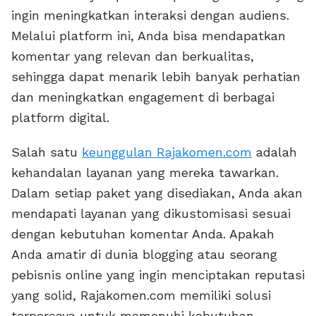
ingin meningkatkan interaksi dengan audiens.
Melalui platform ini, Anda bisa mendapatkan
komentar yang relevan dan berkualitas,
sehingga dapat menarik lebih banyak perhatian
dan meningkatkan engagement di berbagai
platform digital.
Salah satu
keunggulan Rajakomen.com
adalah
kehandalan layanan yang mereka tawarkan.
Dalam setiap paket yang disediakan, Anda akan
mendapati layanan yang dikustomisasi sesuai
dengan kebutuhan komentar Anda. Apakah
Anda amatir di dunia blogging atau seorang
pebisnis online yang ingin menciptakan reputasi
yang solid, Rajakomen.com memiliki solusi
terpercaya untuk memenuhi kebutuhan