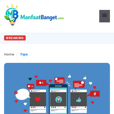
menu
BREAKING
Home
/
Tips