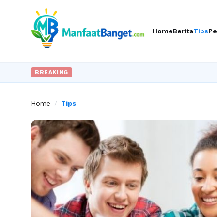
Home
Berita
Tips
Pe
BREAKING
Home
/
Tips