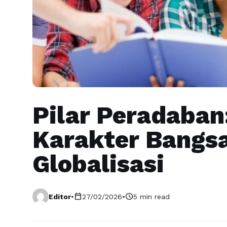
Pilar Peradaba
Karakter Bangsa
Globalisasi
calendar_today
schedule
Editor
•
27/02/2026
•
5 min read