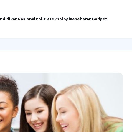
ndidikan
Nasional
Politik
Teknologi
Kesehatan
Gadget
Ingin upgr