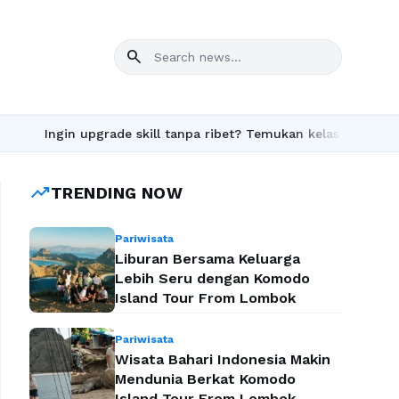
search
ade skill tanpa ribet? Temukan kelas seru dan materi lengkap ha
trending_up
TRENDING NOW
Pariwisata
Liburan Bersama Keluarga
Lebih Seru dengan Komodo
Island Tour From Lombok
Pariwisata
Wisata Bahari Indonesia Makin
Mendunia Berkat Komodo
Island Tour From Lombok