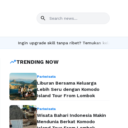
search
in upgrade skill tanpa ribet? Temukan kelas seru dan materi len
trending_up
TRENDING NOW
Pariwisata
Liburan Bersama Keluarga
Lebih Seru dengan Komodo
Island Tour From Lombok
Pariwisata
Wisata Bahari Indonesia Makin
Mendunia Berkat Komodo
Island Tour From Lombok