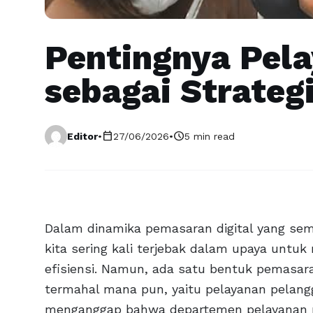
Pentingnya Pel
sebagai Strateg
calendar_today
schedule
Editor
•
27/06/2026
•
5 min read
Dalam dinamika pemasaran digital yang sem
kita sering kali terjebak dalam upaya untu
efisiensi. Namun, ada satu bentuk pemasara
termahal mana pun, yaitu pelayanan pelangga
menganggap bahwa departemen pelayanan p