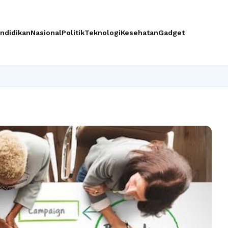
ndidikan
Nasional
Politik
Teknologi
Kesehatan
Gadget
Ing