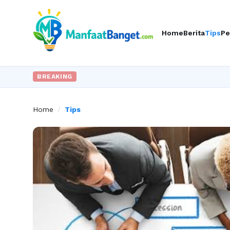
Home
Berita
Tips
Pe
BREAKING
Home
/
Tips