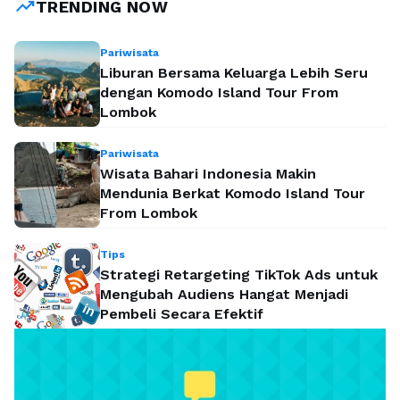
trending_up
TRENDING NOW
Pariwisata
Liburan Bersama Keluarga Lebih Seru
dengan Komodo Island Tour From
Lombok
Pariwisata
Wisata Bahari Indonesia Makin
Mendunia Berkat Komodo Island Tour
From Lombok
Tips
Strategi Retargeting TikTok Ads untuk
Mengubah Audiens Hangat Menjadi
Pembeli Secara Efektif