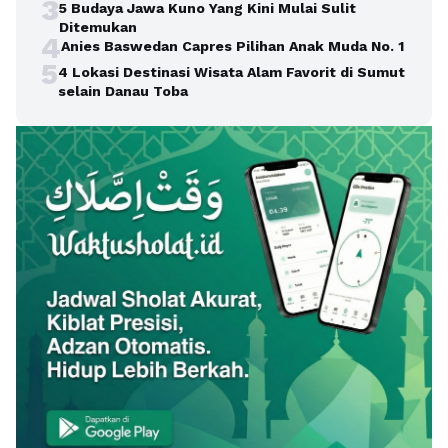
3
5 Budaya Jawa Kuno Yang Kini Mulai Sulit
Ditemukan
4
Anies Baswedan Capres Pilihan Anak Muda No. 1
5
4 Lokasi Destinasi Wisata Alam Favorit di Sumut
selain Danau Toba