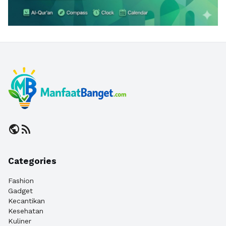
public
rss_feed
Categories
Fashion
Gadget
Kecantikan
Kesehatan
Kuliner