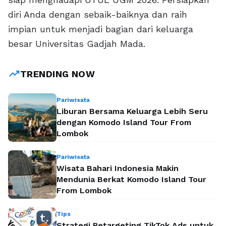
diri Anda dengan sebaik-baiknya dan raih
impian untuk menjadi bagian dari keluarga
besar Universitas Gadjah Mada.
trending_up
TRENDING NOW
Pariwisata
Liburan Bersama Keluarga Lebih Seru
dengan Komodo Island Tour From
Lombok
Pariwisata
Wisata Bahari Indonesia Makin
Mendunia Berkat Komodo Island Tour
From Lombok
Tips
Strategi Retargeting TikTok Ads untuk