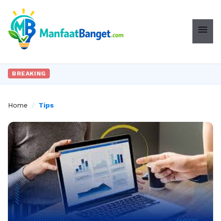
menu
BREAKING
Home
/
Tips