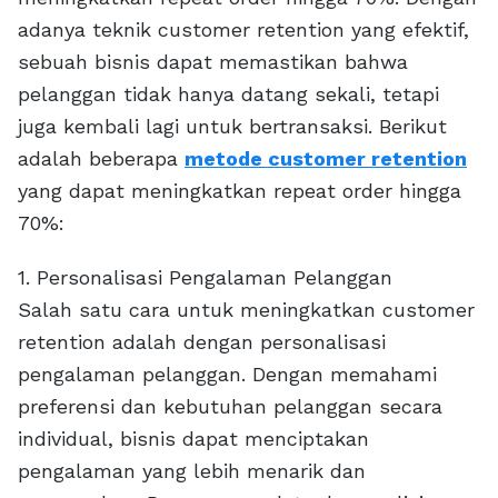
adanya teknik customer retention yang efektif,
sebuah bisnis dapat memastikan bahwa
pelanggan tidak hanya datang sekali, tetapi
juga kembali lagi untuk bertransaksi. Berikut
adalah beberapa
metode customer retention
yang dapat meningkatkan repeat order hingga
70%:
1. Personalisasi Pengalaman Pelanggan
Salah satu cara untuk meningkatkan customer
retention adalah dengan personalisasi
pengalaman pelanggan. Dengan memahami
preferensi dan kebutuhan pelanggan secara
individual, bisnis dapat menciptakan
pengalaman yang lebih menarik dan