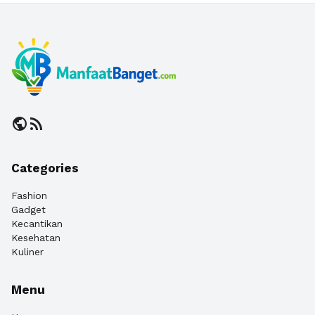
public
rss_feed
Categories
Fashion
Gadget
Kecantikan
Kesehatan
Kuliner
Menu