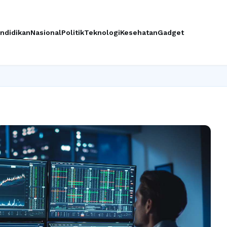
ndidikan
Nasional
Politik
Teknologi
Kesehatan
Gadget
Ingi