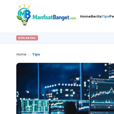
Home
Berita
Tips
Pe
BREAKING
Home
/
Tips