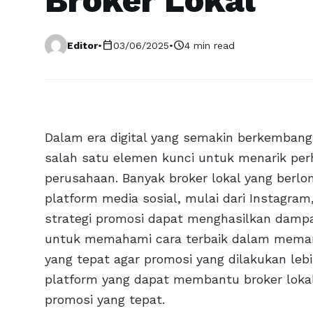
Broker Lokal
calendar_today
schedule
Editor
•
03/06/2025
•
4 min read
Dalam era digital yang semakin berkembang,
salah satu elemen kunci untuk menarik perh
perusahaan. Banyak broker lokal yang berl
platform media sosial, mulai dari Instagra
strategi promosi dapat menghasilkan dampak
untuk memahami cara terbaik dalam meman
yang tepat agar promosi yang dilakukan lebi
platform yang dapat membantu broker loka
promosi yang tepat.