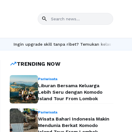
search
n upgrade skill tanpa ribet? Temukan kelas seru dan materi lengk
trending_up
TRENDING NOW
Pariwisata
Liburan Bersama Keluarga
Lebih Seru dengan Komodo
Island Tour From Lombok
Pariwisata
Wisata Bahari Indonesia Makin
Mendunia Berkat Komodo
Island Tour From Lombok