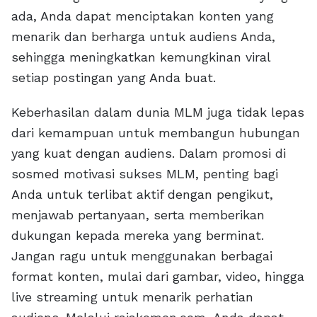
ada, Anda dapat menciptakan konten yang
menarik dan berharga untuk audiens Anda,
sehingga meningkatkan kemungkinan viral
setiap postingan yang Anda buat.
Keberhasilan dalam dunia MLM juga tidak lepas
dari kemampuan untuk membangun hubungan
yang kuat dengan audiens. Dalam promosi di
sosmed motivasi sukses MLM, penting bagi
Anda untuk terlibat aktif dengan pengikut,
menjawab pertanyaan, serta memberikan
dukungan kepada mereka yang berminat.
Jangan ragu untuk menggunakan berbagai
format konten, mulai dari gambar, video, hingga
live streaming untuk menarik perhatian