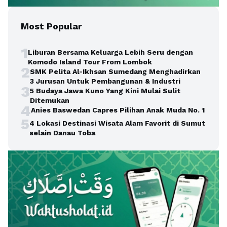
Most Popular
1
Liburan Bersama Keluarga Lebih Seru dengan
Komodo Island Tour From Lombok
2
SMK Pelita Al-Ikhsan Sumedang Menghadirkan
3 Jurusan Untuk Pembangunan & Industri
3
5 Budaya Jawa Kuno Yang Kini Mulai Sulit
Ditemukan
4
Anies Baswedan Capres Pilihan Anak Muda No. 1
5
4 Lokasi Destinasi Wisata Alam Favorit di Sumut
selain Danau Toba