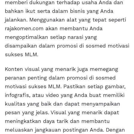
memberi dukungan terhadap usaha Anda dan
bahkan ikut serta dalam bisnis yang Anda
jalankan. Menggunakan alat yang tepat seperti
rajakomen.com akan membantu Anda
mengoptimalkan setiap narasi yang
disampaikan dalam promosi di sosmed motivasi
sukses MLM.
Konten visual yang menarik juga memegang
peranan penting dalam promosi di sosmed
motivasi sukses MLM. Pastikan setiap gambar,
infografis, atau video yang Anda buat memiliki
kualitas yang baik dan dapat menyampaikan
pesan yang jelas. Visual yang menarik dapat
meningkatkan daya tarik dan membantu
meluaskan jangkauan postingan Anda. Dengan