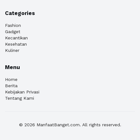
Categories
Fashion
Gadget
Kecantikan
Kesehatan
Kuliner
Menu
Home
Berita
Kebijakan Privasi
Tentang Kami
© 2026 ManfaatBanget.com. All rights reserved.