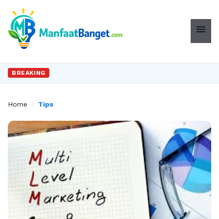
menu
BREAKING
Home
/
Tips