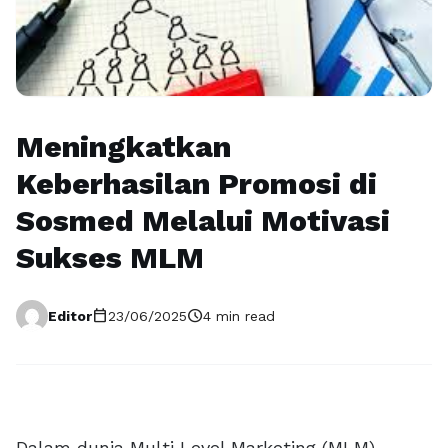
Meningkatkan
Keberhasilan Promosi di
Sosmed Melalui Motivasi
Sukses MLM
calendar_today
schedule
Editor
23/06/2025
4 min read
Dalam dunia Multi Level Marketing (MLM),