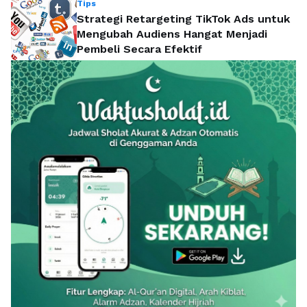
Tips
Strategi Retargeting TikTok Ads untuk
Mengubah Audiens Hangat Menjadi
Pembeli Secara Efektif