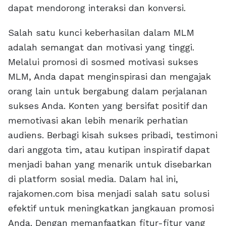
dapat mendorong interaksi dan konversi.
Salah satu kunci keberhasilan dalam MLM
adalah semangat dan motivasi yang tinggi.
Melalui promosi di sosmed motivasi sukses
MLM, Anda dapat menginspirasi dan mengajak
orang lain untuk bergabung dalam perjalanan
sukses Anda. Konten yang bersifat positif dan
memotivasi akan lebih menarik perhatian
audiens. Berbagi kisah sukses pribadi, testimoni
dari anggota tim, atau kutipan inspiratif dapat
menjadi bahan yang menarik untuk disebarkan
di platform sosial media. Dalam hal ini,
rajakomen.com bisa menjadi salah satu solusi
efektif untuk meningkatkan jangkauan promosi
Anda. Dengan memanfaatkan fitur-fitur yang