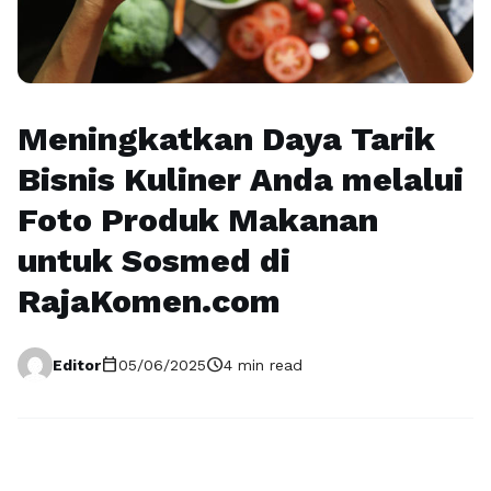
Meningkatkan Daya Tarik
Bisnis Kuliner Anda melalui
Foto Produk Makanan
untuk Sosmed di
RajaKomen.com
calendar_today
schedule
Editor
05/06/2025
4 min read