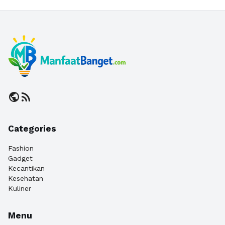
public
rss_feed
Categories
Fashion
Gadget
Kecantikan
Kesehatan
Kuliner
Menu