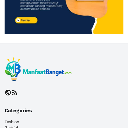
public
rss_feed
Categories
Fashion
Gadget