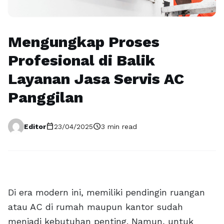
Mengungkap Proses
Profesional di Balik
Layanan Jasa Servis AC
Panggilan
calendar_today
schedule
Editor
23/04/2025
3 min read
Di era modern ini, memiliki pendingin ruangan
atau AC di rumah maupun kantor sudah
menjadi kebutuhan penting. Namun, untuk